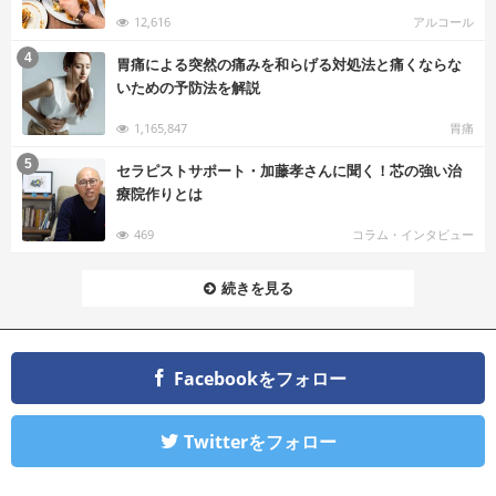
12,616
アルコール
む
4
胃痛による突然の痛みを和らげる対処法と痛くならな
いための予防法を解説
1,165,847
胃痛
む
5
セラピストサポート・加藤孝さんに聞く！芯の強い治
療院作りとは
469
コラム・インタビュー
続きを見る
Facebookをフォロー
Twitterをフォロー