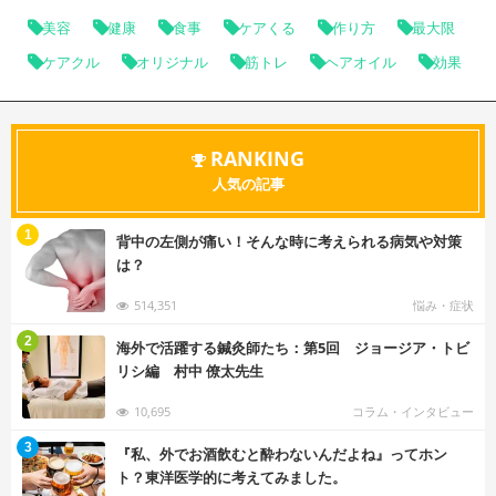
美容
健康
食事
ケアくる
作り方
最大限
ケアクル
オリジナル
筋トレ
ヘアオイル
効果
RANKING
人気の記事
む
1
背中の左側が痛い！そんな時に考えられる病気や対策
は？
514,351
悩み・症状
む
2
海外で活躍する鍼灸師たち：第5回 ジョージア・トビ
リシ編 村中 僚太先生
10,695
コラム・インタビュー
む
3
『私、外でお酒飲むと酔わないんだよね』ってホン
ト？東洋医学的に考えてみました。