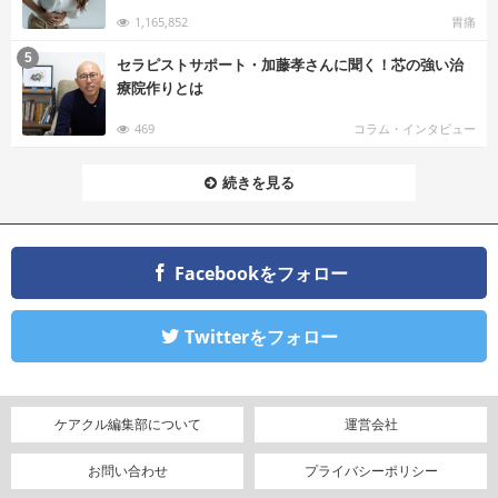
1,165,852
胃痛
む
5
セラピストサポート・加藤孝さんに聞く！芯の強い治
療院作りとは
469
コラム・インタビュー
続きを見る
Facebookをフォロー
Twitterをフォロー
ケアクル編集部について
運営会社
お問い合わせ
プライバシーポリシー