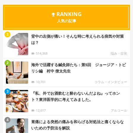
RANKING
人気の記事
む
1
背中の左側が痛い！そんな時に考えられる病気や対策
は？
514,368
悩み・症状
む
2
海外で活躍する鍼灸師たち：第5回 ジョージア・トビ
リシ編 村中 僚太先生
10,701
コラム・インタビュー
む
3
『私、外でお酒飲むと酔わないんだよね』ってホン
ト？東洋医学的に考えてみました。
12,617
アルコール
む
4
胃痛による突然の痛みを和らげる対処法と痛くならな
いための予防法を解説