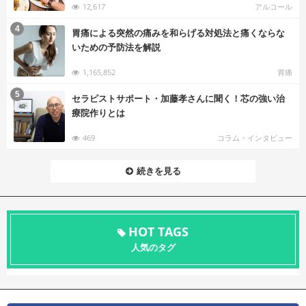
12,617
アルコール
む
4
胃痛による突然の痛みを和らげる対処法と痛くならな
いための予防法を解説
1,165,852
胃痛
む
5
セラピストサポート・加藤孝さんに聞く！芯の強い治
療院作りとは
469
コラム・インタビュー
続きを見る
HOT TAGS
人気のタグ