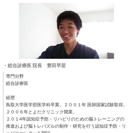
・総合診療医 院長 豊田早苗
専門分野
総合診療医
経歴
鳥取大学医学部医学科卒業。２００１年 医師国家試験取得。
２００６年とよだクリニック開業。
２０１4年認知症予防・リハビリのための脳トレーニングの
推進および脳トレパズルの制作・研究を行う認知症予防・リ
ハビリセンターを開設。