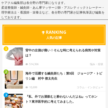
ケアクル編集部は各分野の専門家になります。
柔道整復師・鍼灸師・あん摩マッサージ師・アスレティックトレーナー・
理学療法士・看護師・栄養士など、各分野の専門家が記事執筆及び編集を
しております。
RANKING
人気の記事
む
1
背中の左側が痛い！そんな時に考えられる病気や対策
は？
514,366
悩み・症状
む
2
海外で活躍する鍼灸師たち：第5回 ジョージア・トビ
リシ編 村中 僚太先生
10,699
コラム・インタビュー
む
3
『私、外でお酒飲むと酔わないんだよね』ってホン
ト？東洋医学的に考えてみました。