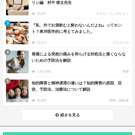
リシ編 村中 僚太先生
10,691
コラム・インタビュー
む
3
『私、外でお酒飲むと酔わないんだよね』ってホン
ト？東洋医学的に考えてみました。
12,615
アルコール
む
4
胃痛による突然の痛みを和らげる対処法と痛くならな
いための予防法を解説
1,165,845
胃痛
む
5
知的障害と精神遅滞の違いは？知的障害の原因、症
状、予防法、治療法について解説
30,883
精神・神経系
続きを見る