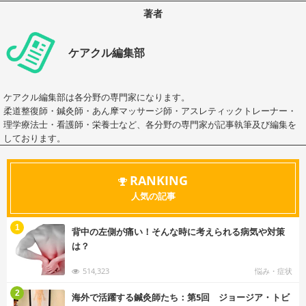
著者
ケアクル編集部
ケアクル編集部は各分野の専門家になります。
柔道整復師・鍼灸師・あん摩マッサージ師・アスレティックトレーナー・
理学療法士・看護師・栄養士など、各分野の専門家が記事執筆及び編集を
しております。
RANKING
人気の記事
む
1
背中の左側が痛い！そんな時に考えられる病気や対策
は？
514,323
悩み・症状
む
2
海外で活躍する鍼灸師たち：第5回 ジョージア・トビ