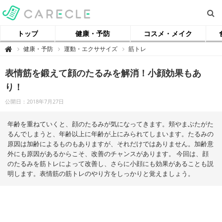
トップ
健康・予防
コスメ・メイク
【
健康・予防
運動・エクササイズ
筋トレ

ケ
ア
ク
表情筋を鍛えて顔のたるみを解消！小顔効果もあ
ル
】
り！
公開日：2018年7月27日
年齢を重ねていくと、顔のたるみが気になってきます。頬やまぶたがた
るんでしまうと、年齢以上に年齢が上にみられてしまいます。たるみの
原因は加齢によるものもありますが、それだけではありません。加齢意
外にも原因があるからこそ、改善のチャンスがあります。 今回は、顔
のたるみを筋トレによって改善し、さらに小顔にも効果があることも説
明します。表情筋の筋トレのやり方をしっかりと覚えましょう。