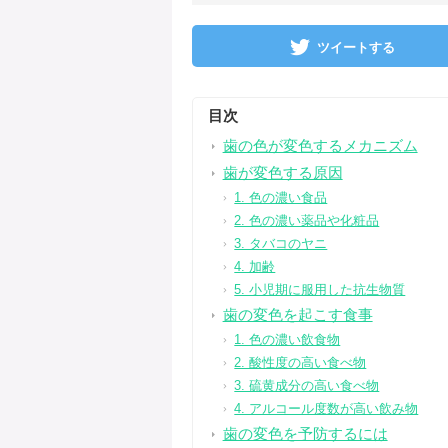
ツイートする
目次
歯の色が変色するメカニズム
歯が変色する原因
1. 色の濃い食品
2. 色の濃い薬品や化粧品
3. タバコのヤニ
4. 加齢
5. 小児期に服用した抗生物質
歯の変色を起こす食事
1. 色の濃い飲食物
2. 酸性度の高い食べ物
3. 硫黄成分の高い食べ物
4. アルコール度数が高い飲み物
歯の変色を予防するには