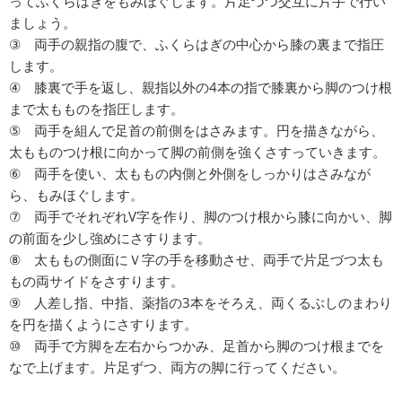
ってふくらはぎをもみほぐします。片足づつ交互に片手で行い
ましょう。
③ 両手の親指の腹で、ふくらはぎの中心から膝の裏まで指圧
します。
④ 膝裏で手を返し、親指以外の4本の指で膝裏から脚のつけ根
まで太もものを指圧します。
⑤ 両手を組んで足首の前側をはさみます。円を描きながら、
太もものつけ根に向かって脚の前側を強くさすっていきます。
⑥ 両手を使い、太ももの内側と外側をしっかりはさみなが
ら、もみほぐします。
⑦ 両手でそれぞれV字を作り、脚のつけ根から膝に向かい、脚
の前面を少し強めにさすります。
⑧ 太ももの側面にＶ字の手を移動させ、両手で片足づつ太も
もの両サイドをさすります。
⑨ 人差し指、中指、薬指の3本をそろえ、両くるぶしのまわり
を円を描くようにさすります。
⑩ 両手で方脚を左右からつかみ、足首から脚のつけ根までを
なで上げます。片足ずつ、両方の脚に行ってください。