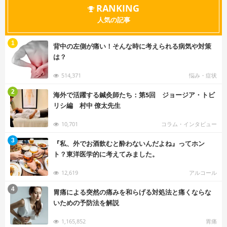
RANKING
人気の記事
む
1
背中の左側が痛い！そんな時に考えられる病気や対策
は？
514,371
悩み・症状
む
2
海外で活躍する鍼灸師たち：第5回 ジョージア・トビ
リシ編 村中 僚太先生
10,701
コラム・インタビュー
む
3
『私、外でお酒飲むと酔わないんだよね』ってホン
ト？東洋医学的に考えてみました。
12,619
アルコール
む
4
胃痛による突然の痛みを和らげる対処法と痛くならな
いための予防法を解説
1,165,852
胃痛