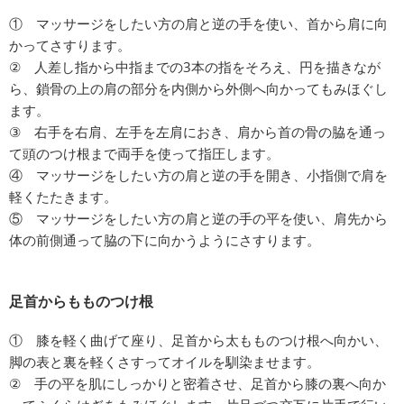
① マッサージをしたい方の肩と逆の手を使い、首から肩に向
かってさすります。
② 人差し指から中指までの3本の指をそろえ、円を描きなが
ら、鎖骨の上の肩の部分を内側から外側へ向かってもみほぐし
ます。
③ 右手を右肩、左手を左肩におき、肩から首の骨の脇を通っ
て頭のつけ根まで両手を使って指圧します。
④ マッサージをしたい方の肩と逆の手を開き、小指側で肩を
軽くたたきます。
⑤ マッサージをしたい方の肩と逆の手の平を使い、肩先から
体の前側通って脇の下に向かうようにさすります。
足首からもものつけ根
① 膝を軽く曲げて座り、足首から太もものつけ根へ向かい、
脚の表と裏を軽くさすってオイルを馴染ませます。
② 手の平を肌にしっかりと密着させ、足首から膝の裏へ向か