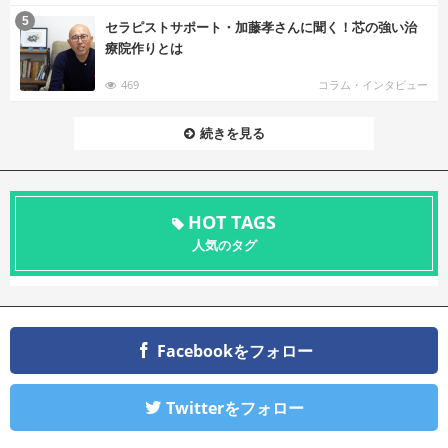
む
5
セラピストサポート・加藤孝さんに聞く！芯の強い治
療院作りとは
469
コラム・インタビュー
続きを見る
HOT TAGS
人気のタグ
Facebookをフォロー
Twitterをフォロー