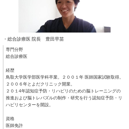
・総合診療医 院長 豊田早苗
専門分野
総合診療医
経歴
鳥取大学医学部医学科卒業。２００１年 医師国家試験取得。
２００６年とよだクリニック開業。
２０１4年認知症予防・リハビリのための脳トレーニングの
推進および脳トレパズルの制作・研究を行う認知症予防・リ
ハビリセンターを開設。
資格
医師免許