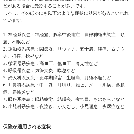
どがある場合に受診することが多いです。
しかし、そのほかにも以下のような症状に効果があるといわれ
ています。
1. 神経系疾患：神経痛、脳卒中後遺症、自律神経失調症、頭
痛、不眠など
2. 運動器系疾患：関節炎、リウマチ、五十肩、腰痛、ムチウ
チ、打撲、捻挫など
3. 循環器系疾患：高血圧、低血圧、冷え性など
4. 呼吸器疾患：気管支炎、喘息など
5. 婦人科系疾患：更年期障害、生理痛、月経不順など
6. 耳鼻科系疾患：中耳炎、耳鳴り、難聴、メニエル病、蓄膿
症、扁桃炎など
7. 眼科系疾患：眼精疲労、結膜炎、疲れ目、ものもらいなど
8. 小児科系疾患：夜泣き、かんむし、小児喘息、夜尿症など
保険が適用される症状