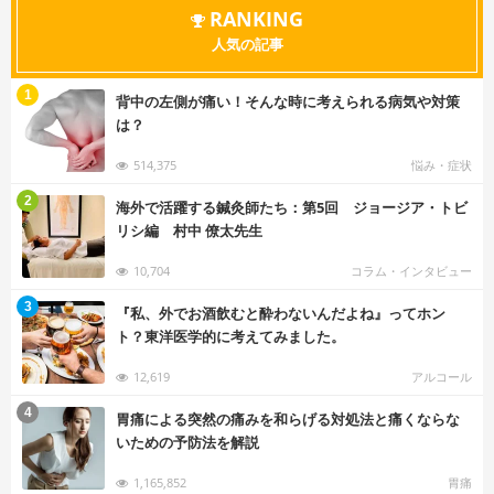
RANKING
人気の記事
む
1
背中の左側が痛い！そんな時に考えられる病気や対策
は？
514,375
悩み・症状
む
2
海外で活躍する鍼灸師たち：第5回 ジョージア・トビ
リシ編 村中 僚太先生
10,704
コラム・インタビュー
む
3
『私、外でお酒飲むと酔わないんだよね』ってホン
ト？東洋医学的に考えてみました。
12,619
アルコール
む
4
胃痛による突然の痛みを和らげる対処法と痛くならな
いための予防法を解説
1,165,852
胃痛