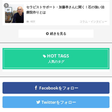
む
5
セラピストサポート・加藤孝さんに聞く！芯の強い治
療院作りとは
469
コラム・インタビュー
続きを見る
HOT TAGS
人気のタグ
Facebookをフォロー
Twitterをフォロー