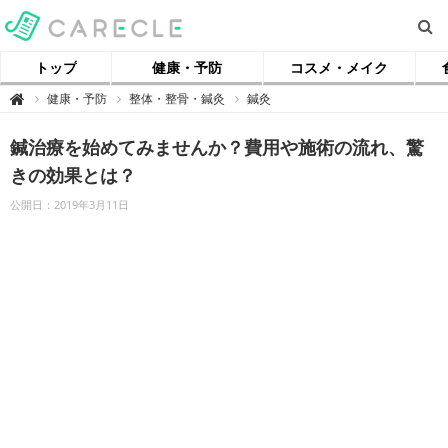
トップ
健康・予防
コスメ・メイク
【
健康・予防
整体・整骨・鍼灸
鍼灸

ケ
ア
ク
鍼治療を始めてみませんか？費用や施術の流れ、驚
ル
】
きの効果とは？
公開日：2019年3月11日