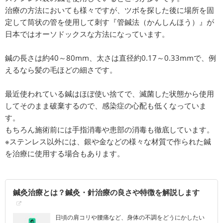
治療の方法においても様々ですが、ツボを探した後に場所を固
定して筒状の管を使用して刺す『管鍼法（かんしんほう）』が
日本ではオーソドックスな方法になっています。
鍼の長さは約40～80mm、太さは直径約0.17～0.33mmで、例
えるなら髪の毛ほどの細さです。
最近使われている鍼はほぼ使い捨てで、滅菌した状態から使用
してそのまま破棄するので、感染症の心配も低くなっていま
す。
もちろん施術前には手指消毒や患部の消毒も徹底しています。
※ステンレス以外には、銀や金などの様々な材質で作られた鍼
を治療に使用する場合もあります。
鍼灸治療とは？鍼灸・針治療の良さや特徴を解説します
日頃の肩コリや腰痛など、身体の不調をどうにかしたい