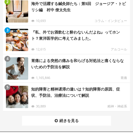
む
2
海外で活躍する鍼灸師たち：第5回 ジョージア・トビ
リシ編 村中 僚太先生
10,693
コラム・インタビュー
む
3
『私、外でお酒飲むと酔わないんだよね』ってホン
ト？東洋医学的に考えてみました。
12,615
アルコール
む
4
胃痛による突然の痛みを和らげる対処法と痛くならな
いための予防法を解説
1,165,846
胃痛
む
5
知的障害と精神遅滞の違いは？知的障害の原因、症
状、予防法、治療法について解説
30,889
精神・神経系
続きを見る