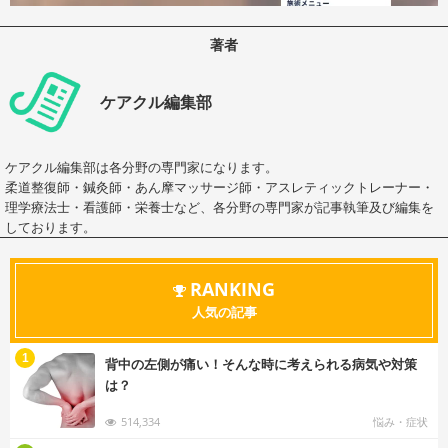
著者
ケアクル編集部
ケアクル編集部は各分野の専門家になります。
柔道整復師・鍼灸師・あん摩マッサージ師・アスレティックトレーナー・
理学療法士・看護師・栄養士など、各分野の専門家が記事執筆及び編集を
しております。
RANKING
人気の記事
む
1
背中の左側が痛い！そんな時に考えられる病気や対策
は？
514,334
悩み・症状