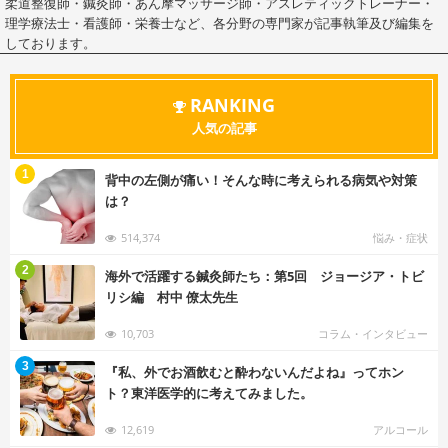
柔道整復師・鍼灸師・あん摩マッサージ師・アスレティックトレーナー・
理学療法士・看護師・栄養士など、各分野の専門家が記事執筆及び編集を
しております。
RANKING
人気の記事
む
1
背中の左側が痛い！そんな時に考えられる病気や対策
は？
514,374
悩み・症状
む
2
海外で活躍する鍼灸師たち：第5回 ジョージア・トビ
リシ編 村中 僚太先生
10,703
コラム・インタビュー
む
3
『私、外でお酒飲むと酔わないんだよね』ってホン
ト？東洋医学的に考えてみました。
12,619
アルコール