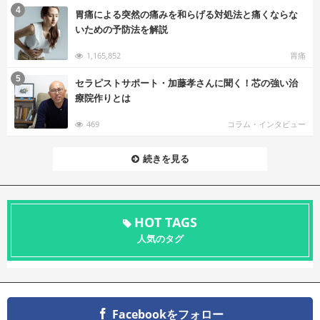
む
4
胃痛による突然の痛みを和らげる対処法と痛くならな
いための予防法を解説
1,165,852
胃痛
む
5
セラピストサポート・加藤孝さんに聞く！芯の強い治
療院作りとは
469
コラム・インタビュー
続きを見る
HOT TAGS
人気のタグ
Facebookをフォロー