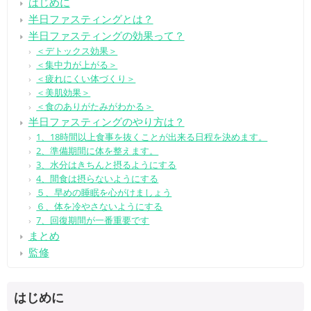
はじめに
半日ファスティングとは？
半日ファスティングの効果って？
＜デトックス効果＞
＜集中力が上がる＞
＜疲れにくい体づくり＞
＜美肌効果＞
＜食のありがたみがわかる＞
半日ファスティングのやり方は？
1、18時間以上食事を抜くことが出来る日程を決めます。
2、準備期間に体を整えます。
3、水分はきちんと摂るようにする
4、間食は摂らないようにする
５、早めの睡眠を心がけましょう
６、体を冷やさないようにする
7、回復期間が一番重要です
まとめ
監修
はじめに