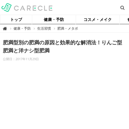
トップ
健康・予防
コスメ・メイク
【
健康・予防
生活習慣
肥満・メタボ

ケ
ア
ク
肥満型別の肥満の原因と効果的な解消法！りんご型
ル
】
肥満と洋ナシ型肥満
公開日：2017年11月29日