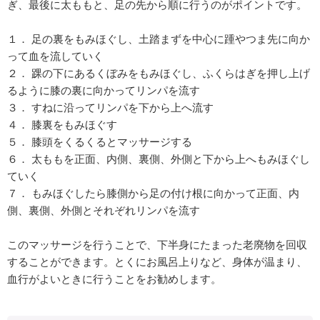
ぎ、最後に太ももと、足の先から順に行うのがポイントです。
１． 足の裏をもみほぐし、土踏まずを中心に踵やつま先に向か
って血を流していく
２． 踝の下にあるくぼみをもみほぐし、ふくらはぎを押し上げ
るように膝の裏に向かってリンパを流す
３． すねに沿ってリンパを下から上へ流す
４． 膝裏をもみほぐす
５． 膝頭をくるくるとマッサージする
６． 太ももを正面、内側、裏側、外側と下から上へもみほぐし
ていく
７． もみほぐしたら膝側から足の付け根に向かって正面、内
側、裏側、外側とそれぞれリンパを流す
このマッサージを行うことで、下半身にたまった老廃物を回収
することができます。とくにお風呂上りなど、身体が温まり、
血行がよいときに行うことをお勧めします。