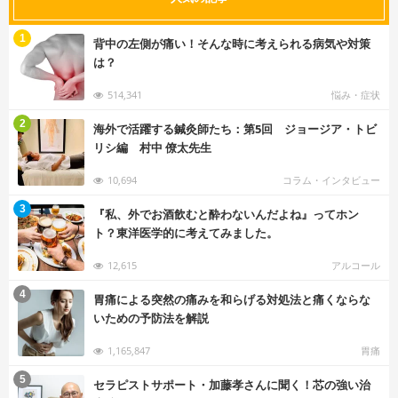
む
1
背中の左側が痛い！そんな時に考えられる病気や対策
は？
514,341
悩み・症状
む
2
海外で活躍する鍼灸師たち：第5回 ジョージア・トビ
リシ編 村中 僚太先生
10,694
コラム・インタビュー
む
3
『私、外でお酒飲むと酔わないんだよね』ってホン
ト？東洋医学的に考えてみました。
12,615
アルコール
む
4
胃痛による突然の痛みを和らげる対処法と痛くならな
いための予防法を解説
1,165,847
胃痛
む
5
セラピストサポート・加藤孝さんに聞く！芯の強い治