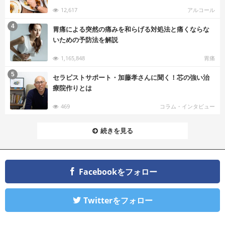
12,617
アルコール
む
4
胃痛による突然の痛みを和らげる対処法と痛くならな
いための予防法を解説
1,165,848
胃痛
む
5
セラピストサポート・加藤孝さんに聞く！芯の強い治
療院作りとは
469
コラム・インタビュー
続きを見る
Facebookをフォロー
Twitterをフォロー