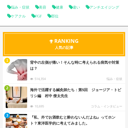
悩み・症状
美容
健康
違い
アンチエイジング
ケアクル
FGF
部位
RANKING
人気の記事
む
1
背中の左側が痛い！そんな時に考えられる病気や対策
は？
514,354
悩み・症状
む
2
海外で活躍する鍼灸師たち：第5回 ジョージア・トビ
リシ編 村中 僚太先生
10,695
コラム・インタビュー
む
3
『私、外でお酒飲むと酔わないんだよね』ってホン
ト？東洋医学的に考えてみました。