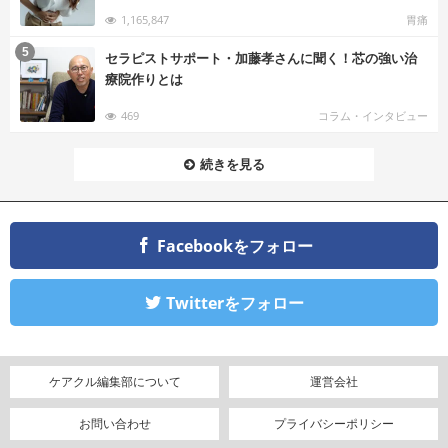
1,165,847
胃痛
む
5
セラピストサポート・加藤孝さんに聞く！芯の強い治
療院作りとは
469
コラム・インタビュー
続きを見る
Facebookをフォロー
Twitterをフォロー
ケアクル編集部について
運営会社
お問い合わせ
プライバシーポリシー