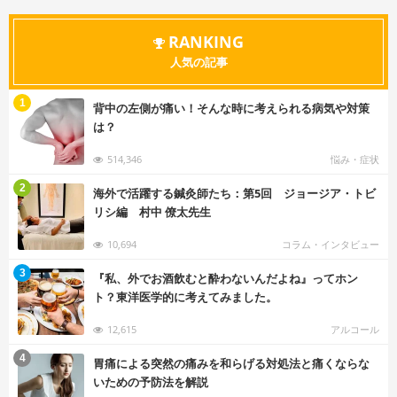
RANKING
人気の記事
む
1
背中の左側が痛い！そんな時に考えられる病気や対策
は？
514,346
悩み・症状
む
2
海外で活躍する鍼灸師たち：第5回 ジョージア・トビ
リシ編 村中 僚太先生
10,694
コラム・インタビュー
む
3
『私、外でお酒飲むと酔わないんだよね』ってホン
ト？東洋医学的に考えてみました。
12,615
アルコール
む
4
胃痛による突然の痛みを和らげる対処法と痛くならな
いための予防法を解説