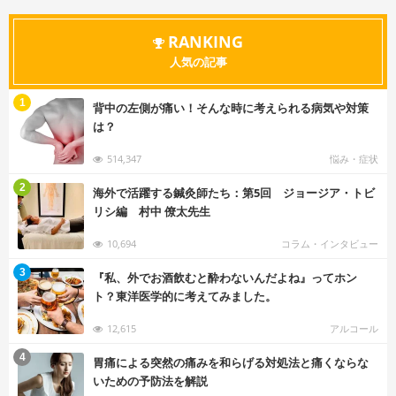
RANKING
人気の記事
む
1
背中の左側が痛い！そんな時に考えられる病気や対策
は？
514,347
悩み・症状
む
2
海外で活躍する鍼灸師たち：第5回 ジョージア・トビ
リシ編 村中 僚太先生
10,694
コラム・インタビュー
む
3
『私、外でお酒飲むと酔わないんだよね』ってホン
ト？東洋医学的に考えてみました。
12,615
アルコール
む
4
胃痛による突然の痛みを和らげる対処法と痛くならな
いための予防法を解説