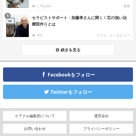
1,165,847
胃痛
む
5
セラピストサポート・加藤孝さんに聞く！芯の強い治
療院作りとは
469
コラム・インタビュー
続きを見る
Facebookをフォロー
Twitterをフォロー
ケアクル編集部について
運営会社
お問い合わせ
プライバシーポリシー