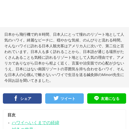
日本から飛行機で約８時間、日本人にとって憧れのリゾート地として人
気のハワイ。綺麗なビーチに、穏やかな気候、のんびりと流れる時間。
そんなハワイに訪れる日本人観光客はアメリカ人に次いで、第二位と言
われています。日本人も多く訪れることから、日本語が通じる場所がた
くさんあることも気軽に訪れるリゾート地として人気の理由です。アメ
リカでありながら日本から程よく近く、言葉や治安面での心配が少ない
うえ、日本にはない南国リゾートの雰囲気を持ち合わせるハワイ、そん
な日本人の心掴んで離さないハワイで生活を送る鍼灸師のMinori先生に
今回お話を聞いてきました。
シェア
ツイート
友達になる
目次
ハワイへいくまでの経緯