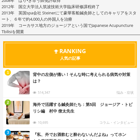
2008年 はり•きゅう師免許取得
2012年 国立大学法人筑波技術大学臨床研修課程終了
2013年 英国spa会社 Steinerにて豪華客船鍼灸師としてのキャリアをスタ
ート、６年で約4,000人の外国人を治療
2019年 コーカサス地方のジョージアという国でJapanese Acupuncture
Tbilisiを開業
RANKING
人気の記事
む
1
背中の左側が痛い！そんな時に考えられる病気や対策
は？
514,347
悩み・症状
む
2
海外で活躍する鍼灸師たち：第5回 ジョージア・トビ
リシ編 村中 僚太先生
10,695
コラム・インタビュー
む
3
『私、外でお酒飲むと酔わないんだよね』ってホン