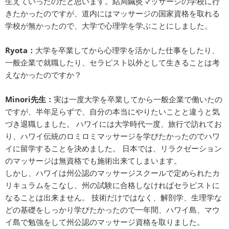
生えていったのだと思います。結局鍼灸マッサージの学校に行
きたかったのですが、道内にはマッサージの国家資格を取れる
学校が無かったので、大学で心理学を学ぶことにしました。
Ryota：
大学を卒業してから心理学を活かした仕事をしたり、
一般企業で就職したり、セラピスト以外として生きることは考
えなかったのですか？
Minori先生：
実は一度大学を卒業してから一般企業で働いたの
ですが、半年足らずで、自分の本当にやりたいことと違うと気
づき退職しました。 ハワイには大学時代一度、旅行で訪れてお
り、ハワイ伝統のロミロミマッサージを学びたかったのでハワ
イに留学することを決めました。 日本では、リラクゼーション
のマッサージは無資格でも施術出来てしまいます。
しかし、ハワイは州公認のマッサージスクールで定められたカ
リキュラムをこなし、州の試験に合格しなければセラピストに
なることは出来ません。 技術だけではなく、解剖学、生理学な
どの基礎をしっかり学びたかったので一年間、ハワイ島、マウ
イ島で勉強をして州公認のマッサージ資格を取りました。