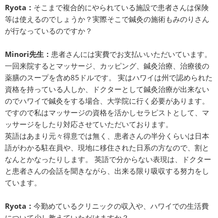
Ryota：
そこまで複合的にやられている施設で患者さんは保険
等は使えるのでしょうか？実際そこで鍼灸の施術もみのりさん
が行なっているのですか？
Minori先生：
患者さんには実費でお支払いいただいています。
一回来院するとマッサージ、カッピング、鍼灸治療、治療後の
薬膳のスープを含め85ドルです。 実はハワイは州で認められた
資格を持っている人しか、ドクターとして鍼灸治療が出来ない
のでハワイで鍼灸をする場合、大学院に行く必要があります。
ですので私はマッサージの資格を活かしセラピストとして、マ
ッサージをしたり対応させていただいております。
英語はあまり元々得意では無く、患者さんの半分くらいは日本
語がわかる駐在員や、現地に移住された日系の方なので、割と
なんとかなったりします。 英語で分からない表現は、ドクター
と患者さんの会話を聞きながら、出来る限り吸収する努力をし
ています。
Ryota：
今勤めているクリニックの収入や、ハワイでの生活費
について少し教えていただけますか？