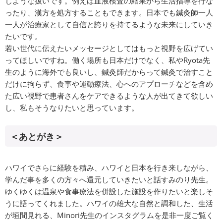
じような扱いです。例えば血液検査の結果から生活指導を行な
ったり、漢方を処方することもできます。日本でも鍼灸師一人
一人が治療家として自信と誇りを持てるような未来にしていき
たいです。
若い世代に伝えたいメッセージとしてはもっと視野を広げてい
ってほしいですね。働く場所も日本だけでなく、私やRyota先
生のように海外でも良いし、鍼灸師だからって鍼灸で治すこと
だけに拘らず、食事や運動療法、心へのアプローチなどを含め
た広い視野で患者さんをケアできるような人が出てきて欲しい
し、私もそうなりたいと思っています。
＜あとがき＞
ハワイでさらに経験を積み、ハワイと日本を行き来しながら、
学んだ事を多くの方々へ還元していきたいと話すみのり先生。
ゆくゆくは温泉や食事療法を併設した施設を作りたいと楽しそ
うに語ってくれました。ハワイの雄大な自然と調和した、生活
が垣間見れる、Minori先生のインスタグラムを是非一度ご覧く