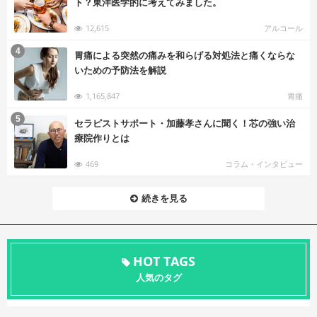
ト？東洋医学的に考えてみました。
12,615
アルコール
む
4
胃痛による突然の痛みを和らげる対処法と痛くならな
いための予防法を解説
1,165,847
胃痛
む
5
セラピストサポート・加藤孝さんに聞く！芯の強い治
療院作りとは
469
コラム・インタビュー
続きを見る
HOT TAGS
人気のタグ