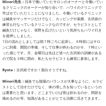
Minori先生：
日本で働いていたサロンのオーナーと今働いてい
るクリニックのオーナーが知り合いで、ハワイのクリニックで
学ばせていただくことになりました。今働いているクリニック
は鍼灸やマッサージだけでなく、カッピングや薬膳、古武術の
練習も行なっているクリニックなのですが、セラピストとして
鍼灸だけじゃなく、視野を広げたいという気持ちもハワイ行き
を後押ししました。
1日の流れとしましては朝７時ごろに起床し、９時前にはサロ
ンに到着、開院の準備、そして仕事が終わるのが６、７時とい
った感じです。月、金曜日は先ほど述べた古武術の訓練がある
ので院を３時に閉め、私たちセラピストも練習に参加します。
Ryota：
古武術ですか！面白そうですね。
Minori先生：
鍼灸でも陰陽のバランスが大事なように、セラピ
ストとして治すだけでなく、体の壊し方を知っているというの
は重要だと思います。どこまでいけば骨は折れるのか、関節を
痛めるのか等、知識があることがとても治療に活きてきます。