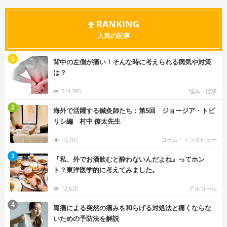
RANKING
人気の記事
む
1
背中の左側が痛い！そんな時に考えられる病気や対策
は？
514,395
悩み・症状
む
2
海外で活躍する鍼灸師たち：第5回 ジョージア・トビ
リシ編 村中 僚太先生
10,707
コラム・インタビュー
む
3
『私、外でお酒飲むと酔わないんだよね』ってホン
ト？東洋医学的に考えてみました。
12,620
アルコール
む
4
胃痛による突然の痛みを和らげる対処法と痛くならな
いための予防法を解説