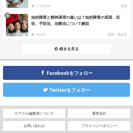
1,165,854
胃痛
む
5
知的障害と精神遅滞の違いは？知的障害の原因、症
状、予防法、治療法について解説
30,893
精神・神経系
続きを見る
Facebookをフォロー
Twitterをフォロー
ケアクル編集部について
運営会社
お問い合わせ
プライバシーポリシー