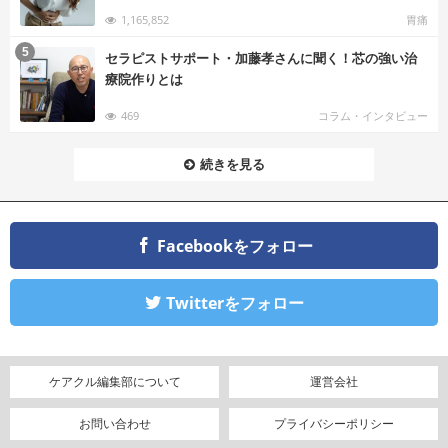
1,165,852
胃痛
む
5
セラピストサポート・加藤孝さんに聞く！芯の強い治
療院作りとは
469
コラム・インタビュー
続きを見る
Facebookをフォロー
Twitterをフォロー
ケアクル編集部について
運営会社
お問い合わせ
プライバシーポリシー