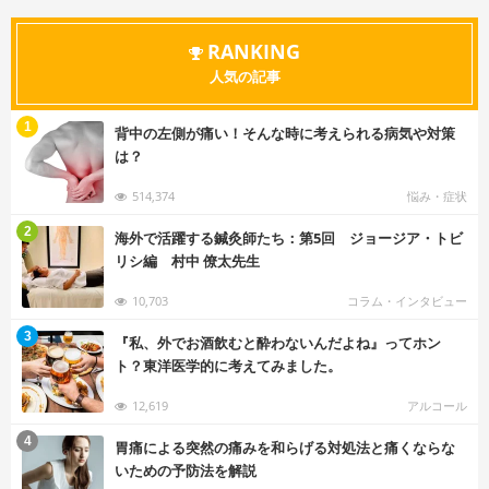
RANKING
人気の記事
む
1
背中の左側が痛い！そんな時に考えられる病気や対策
は？
514,374
悩み・症状
む
2
海外で活躍する鍼灸師たち：第5回 ジョージア・トビ
リシ編 村中 僚太先生
10,703
コラム・インタビュー
む
3
『私、外でお酒飲むと酔わないんだよね』ってホン
ト？東洋医学的に考えてみました。
12,619
アルコール
む
4
胃痛による突然の痛みを和らげる対処法と痛くならな
いための予防法を解説