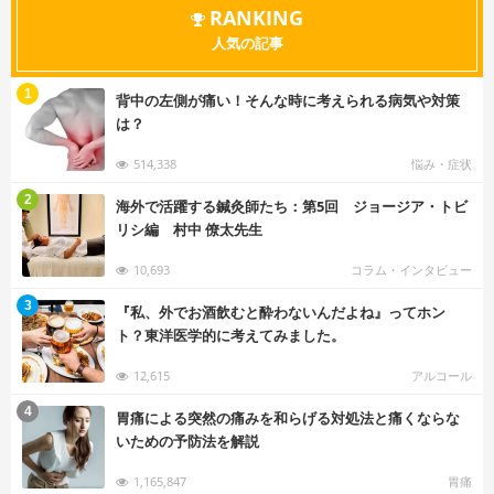
RANKING
人気の記事
む
1
背中の左側が痛い！そんな時に考えられる病気や対策
は？
514,338
悩み・症状
む
2
海外で活躍する鍼灸師たち：第5回 ジョージア・トビ
リシ編 村中 僚太先生
10,693
コラム・インタビュー
む
3
『私、外でお酒飲むと酔わないんだよね』ってホン
ト？東洋医学的に考えてみました。
12,615
アルコール
む
4
胃痛による突然の痛みを和らげる対処法と痛くならな
いための予防法を解説
1,165,847
胃痛