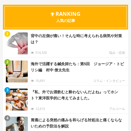
RANKING
人気の記事
む
1
背中の左側が痛い！そんな時に考えられる病気や対策
は？
514,320
悩み・症状
む
2
海外で活躍する鍼灸師たち：第5回 ジョージア・トビ
リシ編 村中 僚太先生
10,691
コラム・インタビュー
む
3
『私、外でお酒飲むと酔わないんだよね』ってホン
ト？東洋医学的に考えてみました。
12,615
アルコール
む
4
胃痛による突然の痛みを和らげる対処法と痛くならな
いための予防法を解説