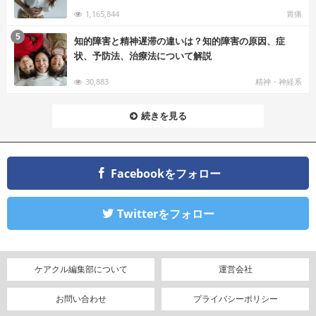
1,165,844
胃痛
む
5
知的障害と精神遅滞の違いは？知的障害の原因、症
状、予防法、治療法について解説
30,883
精神・神経系
続きを見る
Facebookをフォロー
Twitterをフォロー
ケアクル編集部について
運営会社
お問い合わせ
プライバシーポリシー