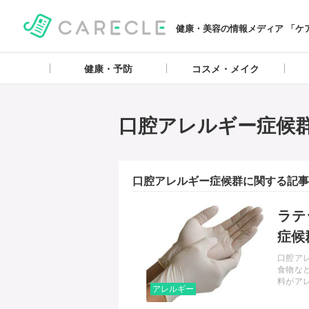
健康・美容の情報メディア 「ケ
健康・予防
コスメ・メイク
口腔アレルギー症候
口腔アレルギー症候群に関する記事
記事を読む
ラテ
症候
口腔ア
食物な
料がア
アレルギー
ルギー
ょう。