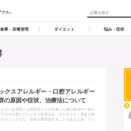
アクル」
食事・栄養管理
ダイエット
悩み・症状
群
ックスアレルギー・口腔アレルギー
群の原因や症状、治療法について
記事を読む
1
レルギー症候群とは花粉症の人が天然ゴム製の製品や一定の
どで口や口腔にアレルギー症状を起こすものです。身近な材
レルゲンともなり、症状も重症化することもあるため、アレ
症候群の原因や症状、治療法などをしっかり知っておきまし