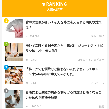
RANKING
人気の記事
む
1
背中の左側が痛い！そんな時に考えられる病気や対策
は？
514,320
悩み・症状
む
2
海外で活躍する鍼灸師たち：第5回 ジョージア・トビ
リシ編 村中 僚太先生
10,691
コラム・インタビュー
む
3
『私、外でお酒飲むと酔わないんだよね』ってホン
ト？東洋医学的に考えてみました。
12,615
アルコール
む
4
胃痛による突然の痛みを和らげる対処法と痛くならな
いための予防法を解説
1,165,844
胃痛