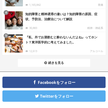
1,165,842
胃痛
む
4
知的障害と精神遅滞の違いは？知的障害の原因、症
状、予防法、治療法について解説
30,883
精神・神経系
む
5
『私、外でお酒飲むと酔わないんだよね』ってホン
ト？東洋医学的に考えてみました。
12,613
アルコール
続きを見る
Facebookをフォロー
Twitterをフォロー