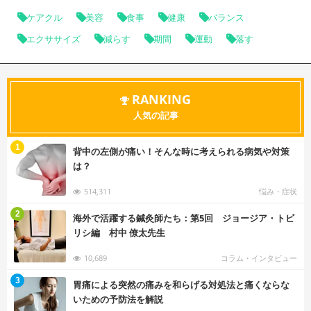
ケアクル
美容
食事
健康
バランス
エクササイズ
減らす
期間
運動
落す
RANKING
人気の記事
む
1
背中の左側が痛い！そんな時に考えられる病気や対策
は？
514,311
悩み・症状
む
2
海外で活躍する鍼灸師たち：第5回 ジョージア・トビ
リシ編 村中 僚太先生
10,689
コラム・インタビュー
む
3
胃痛による突然の痛みを和らげる対処法と痛くならな
いための予防法を解説