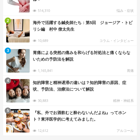
514,310
悩み・症状
む
2
海外で活躍する鍼灸師たち：第5回 ジョージア・トビ
リシ編 村中 僚太先生
10,689
コラム・インタビュー
む
3
胃痛による突然の痛みを和らげる対処法と痛くならな
いための予防法を解説
1,165,841
胃痛
む
4
知的障害と精神遅滞の違いは？知的障害の原因、症
状、予防法、治療法について解説
30,883
精神・神経系
む
5
『私、外でお酒飲むと酔わないんだよね』ってホン
ト？東洋医学的に考えてみました。
12,612
アルコール