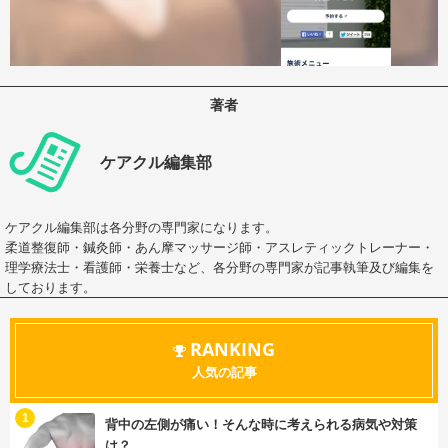
著者
ケアクル編集部
ケアクル編集部は各分野の専門家になります。
柔道整復師・鍼灸師・あん摩マッサージ師・アスレティックトレーナー・
理学療法士・看護師・栄養士など、各分野の専門家が記事執筆及び編集を
しております。
RANKING
人気の記事
む
1
背中の左側が痛い！そんな時に考えられる病気や対策
は？