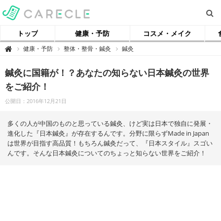
トップ
健康・予防
コスメ・メイク
【
健康・予防
整体・整骨・鍼灸
鍼灸

ケ
ア
ク
鍼灸に国籍が！？あなたの知らない日本鍼灸の世界
ル
】
をご紹介！
公開日：2016年12月21日
多くの人が中国のものと思っている鍼灸、けど実は日本で独自に発展・
進化した『日本鍼灸』が存在するんです。分野に限らずMade in Japan
は世界が目指す高品質！もちろん鍼灸だって、『日本スタイル』スゴい
んです。そんな日本鍼灸についてのちょっと知らない世界をご紹介！