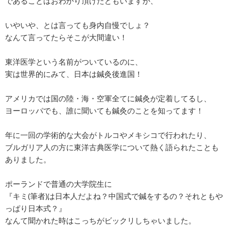
であることはおわかり頂けたともいますが、
いやいや、とは言っても身内自慢でしょ？
なんて言ってたらそこが大間違い！
東洋医学という名前がついているのに、
実は世界的にみて、日本は鍼灸後進国！
アメリカでは国の陸・海・空軍全てに鍼灸が定着してるし、
ヨーロッパでも、誰に聞いても鍼灸のことを知ってます！
年に一回の学術的な大会がトルコやメキシコで行われたり、
ブルガリア人の方に東洋古典医学について熱く語られたことも
ありました。
ポーランドで普通の大学院生に
『キミ(筆者)は日本人だよね？中国式で鍼をするの？それともや
っぱり日本式？』
なんて聞かれた時はこっちがビックリしちゃいました。