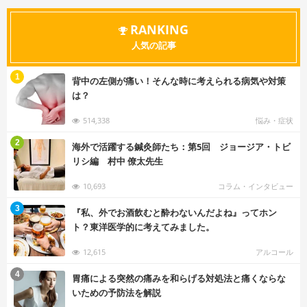
RANKING
人気の記事
む
1
背中の左側が痛い！そんな時に考えられる病気や対策
は？
514,338
悩み・症状
む
2
海外で活躍する鍼灸師たち：第5回 ジョージア・トビ
リシ編 村中 僚太先生
10,693
コラム・インタビュー
む
3
『私、外でお酒飲むと酔わないんだよね』ってホン
ト？東洋医学的に考えてみました。
12,615
アルコール
む
4
胃痛による突然の痛みを和らげる対処法と痛くならな
いための予防法を解説