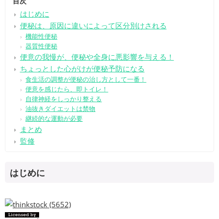
目次
はじめに
便秘は、原因に違いによって区分別けされる
機能性便秘
器質性便秘
便意の我慢が、便秘や全身に悪影響を与える！
ちょっとした心がけが便秘予防になる
食生活の調整が便秘の治し方として一番！
便意を感じたら、即トイレ！
自律神経をしっかり整える
油抜きダイエットは禁物
継続的な運動が必要
まとめ
監修
はじめに