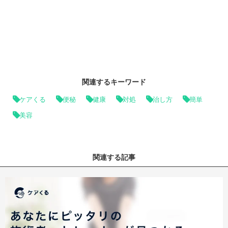
関連するキーワード
ケアくる
便秘
健康
対処
治し方
簡単
美容
関連する記事