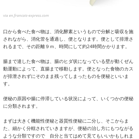
via
en.francais-express.com
口から食べた食べ物は、消化酵素というもので分解と吸収を施
されながら、消化管を通過し、便となります。便として排泄さ
れるまで、その距離９ｍ、時間にして約24時間かかります。
腸まで達した食べ物は、腸のヒダ状になっている壁が動くぜん
動運動によって、直腸まで移動します。便となった食物のカス
が排泄されずにそのまま残ってしまったものを便秘といいま
す。
便秘の原因や腸に停滞している状況によって、いくつかの便秘
に分類されます。
まずは大きく機能性便秘と器質性便秘に二分し、そこからま
た、細かく分轄されていきますが、便秘の治し方にもつながる
ような分類ですので 自分と当てはめて見てもいいかもしれま