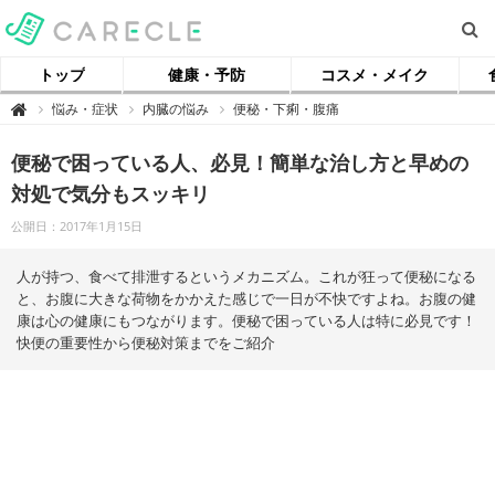
トップ
健康・予防
コスメ・メイク
【
悩み・症状
内臓の悩み
便秘・下痢・腹痛

ケ
ア
ク
便秘で困っている人、必見！簡単な治し方と早めの
ル
】
対処で気分もスッキリ
公開日：2017年1月15日
人が持つ、食べて排泄するというメカニズム。これが狂って便秘になる
と、お腹に大きな荷物をかかえた感じで一日が不快ですよね。お腹の健
康は心の健康にもつながります。便秘で困っている人は特に必見です！
快便の重要性から便秘対策までをご紹介