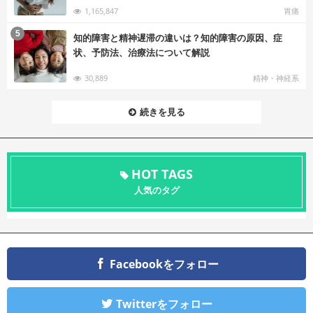
1,165,847
胃痛
む
5
知的障害と精神遅滞の違いは？知的障害の原因、症
状、予防法、治療法について解説
30,889
精神・神経系
続きを見る
HOT TAGS
人気のタグ
Facebookをフォロー
Twitterをフォロー