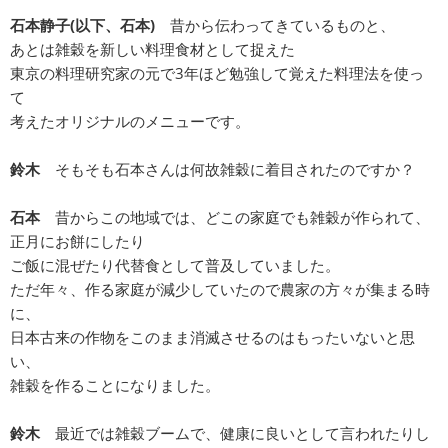
石本静子(以下、石本)
昔から伝わってきているものと、
あとは雑穀を新しい料理食材として捉えた
東京の料理研究家の元で3年ほど勉強して覚えた料理法を使っ
て
考えたオリジナルのメニューです。
鈴木
そもそも石本さんは何故雑穀に着目されたのですか？
石本
昔からこの地域では、どこの家庭でも雑穀が作られて、
正月にお餅にしたり
ご飯に混ぜたり代替食として普及していました。
ただ年々、作る家庭が減少していたので農家の方々が集まる時
に、
日本古来の作物をこのまま消滅させるのはもったいないと思
い、
雑穀を作ることになりました。
鈴木
最近では雑穀ブームで、健康に良いとして言われたりし