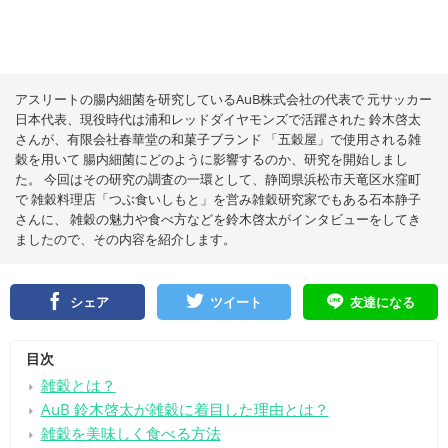
アスリートの腸内細菌を研究しているAuB株式会社の代表で 元サッカー
日本代表、現役時代は浦和レッドダイヤモンズで活躍された 鈴木啓太
さんが、有限会社春華堂の和菓子ブランド 「五穀屋」で使用される雑
穀を用いて 腸内細菌にどのように影響するのか、研究を開始しまし
た。 今回はその研究の調査の一環として、静岡県浜松市天竜区水窪町
で 雑穀料理店「つぶ食いしもと」を営み雑穀研究家でもある石本静子
さんに、 雑穀の魅力や食べ方などを鈴木啓太がインタビューをしてき
ましたので、その内容を紹介します。
シェア
ツイート
友達になる
目次
雑穀とは？
AuB 鈴木啓太が雑穀に着目した理由とは？
雑穀を美味しく食べる方法