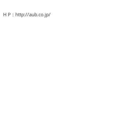
H P：http://aub.co.jp/