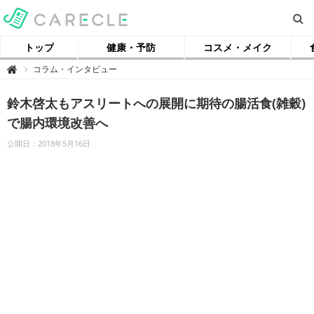
トップ
健康・予防
コスメ・メイク
【
コラム・インタビュー

ケ
ア
ク
鈴木啓太もアスリートへの展開に期待の腸活食(雑穀)
ル
】
で腸内環境改善へ
公開日：2018年5月16日