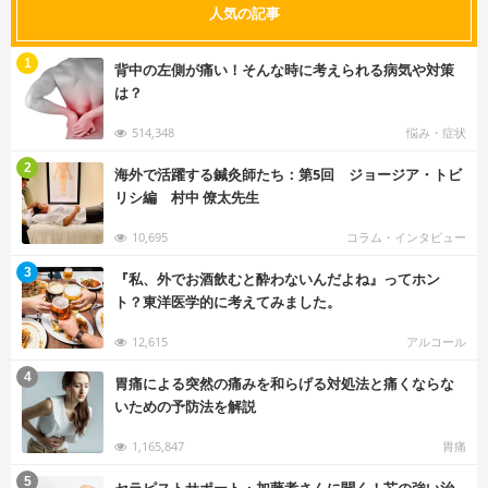
人気の記事
む
1
背中の左側が痛い！そんな時に考えられる病気や対策
は？
514,348
悩み・症状
む
2
海外で活躍する鍼灸師たち：第5回 ジョージア・トビ
リシ編 村中 僚太先生
10,695
コラム・インタビュー
む
3
『私、外でお酒飲むと酔わないんだよね』ってホン
ト？東洋医学的に考えてみました。
12,615
アルコール
む
4
胃痛による突然の痛みを和らげる対処法と痛くならな
いための予防法を解説
1,165,847
胃痛
む
5