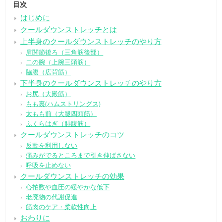
目次
はじめに
クールダウンストレッチとは
上半身のクールダウンストレッチのやり方
肩関節後ろ（三角筋後部）
二の腕（上腕三頭筋）
脇腹（広背筋）
下半身のクールダウンストレッチのやり方
お尻（大殿筋）
もも裏(ハムストリングス)
太もも前（大腿四頭筋）
ふくらはぎ（腓腹筋）
クールダウンストレッチのコツ
反動を利用しない
痛みがでるところまで引き伸ばさない
呼吸を止めない
クールダウンストレッチの効果
心拍数や血圧の緩やかな低下
老廃物の代謝促進
筋肉のケア・柔軟性向上
おわりに