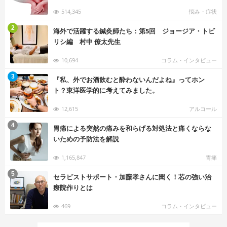
514,345
悩み・症状
む
2
海外で活躍する鍼灸師たち：第5回 ジョージア・トビ
リシ編 村中 僚太先生
10,694
コラム・インタビュー
む
3
『私、外でお酒飲むと酔わないんだよね』ってホン
ト？東洋医学的に考えてみました。
12,615
アルコール
む
4
胃痛による突然の痛みを和らげる対処法と痛くならな
いための予防法を解説
1,165,847
胃痛
む
5
セラピストサポート・加藤孝さんに聞く！芯の強い治
療院作りとは
469
コラム・インタビュー