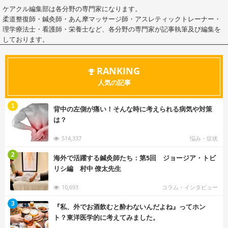
ケアクル編集部は各分野の専門家になります。
柔道整復師・鍼灸師・あん摩マッサージ師・アスレティックトレーナー・
理学療法士・看護師・栄養士など、各分野の専門家が記事執筆及び編集を
しております。
RANKING
人気の記事
む
1
背中の左側が痛い！そんな時に考えられる病気や対策
は？
514,337
悩み・症状
む
2
海外で活躍する鍼灸師たち：第5回 ジョージア・トビ
リシ編 村中 僚太先生
10,693
コラム・インタビュー
む
3
『私、外でお酒飲むと酔わないんだよね』ってホン
ト？東洋医学的に考えてみました。