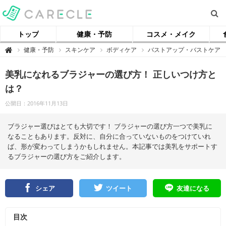
トップ
健康・予防
コスメ・メイク
【
健康・予防
スキンケア
ボディケア
バストアップ・バストケア

ケ
ア
ク
美乳になれるブラジャーの選び方！ 正しいつけ方と
ル
】
は？
公開日：2016年11月13日
ブラジャー選びはとても大切です！ ブラジャーの選び方一つで美乳に
なることもあります。反対に、自分に合っていないものをつけていれ
ば、形が変わってしまうかもしれません。本記事では美乳をサポートす
るブラジャーの選び方をご紹介します。
シェア
ツイート
友達になる
目次