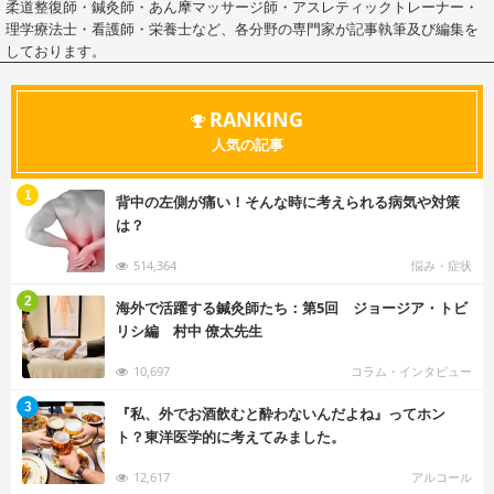
柔道整復師・鍼灸師・あん摩マッサージ師・アスレティックトレーナー・
理学療法士・看護師・栄養士など、各分野の専門家が記事執筆及び編集を
しております。
RANKING
人気の記事
む
1
背中の左側が痛い！そんな時に考えられる病気や対策
は？
514,364
悩み・症状
む
2
海外で活躍する鍼灸師たち：第5回 ジョージア・トビ
リシ編 村中 僚太先生
10,697
コラム・インタビュー
む
3
『私、外でお酒飲むと酔わないんだよね』ってホン
ト？東洋医学的に考えてみました。
12,617
アルコール