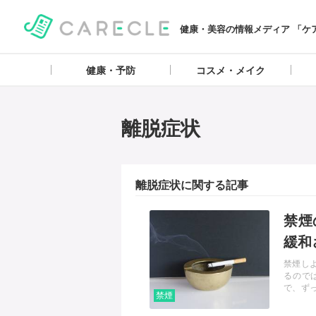
健康・美容の情報メディア 「ケ
健康・予防
コスメ・メイク
離脱症状
離脱症状に関する記事
記事を読む
禁煙
緩和
禁煙し
るので
で、ず
禁煙
るか、
ような