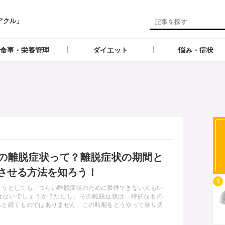
アクル」
食事・栄養管理
ダイエット
悩み・症状
の離脱症状って？離脱症状の期間と
させる方法を知ろう！
記事を読む
1
ようとしても、つらい離脱症状のために禁煙できない人もい
はないでしょうか？ただし、その離脱症状は一時的なもの
っと続くものではありません。この時期をどうやって乗り切
それが禁煙成功の鍵です。本記事ではその離脱症状とはどの
もなのかや、その期間、離脱症状をうまく乗り切る方法など