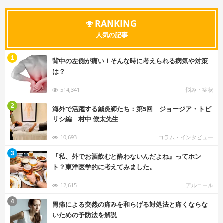
RANKING
人気の記事
む
1
背中の左側が痛い！そんな時に考えられる病気や対策
は？
514,341
悩み・症状
む
2
海外で活躍する鍼灸師たち：第5回 ジョージア・トビ
リシ編 村中 僚太先生
10,693
コラム・インタビュー
む
3
『私、外でお酒飲むと酔わないんだよね』ってホン
ト？東洋医学的に考えてみました。
12,615
アルコール
む
4
胃痛による突然の痛みを和らげる対処法と痛くならな
いための予防法を解説