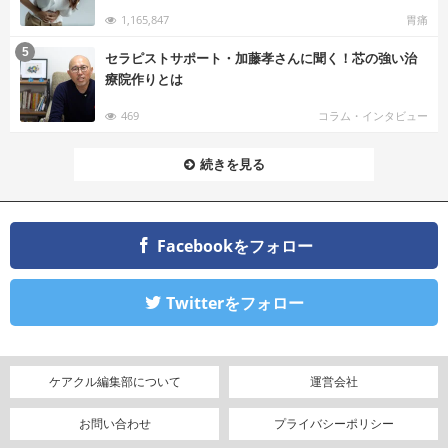
1,165,847
胃痛
む
5
セラピストサポート・加藤孝さんに聞く！芯の強い治
療院作りとは
469
コラム・インタビュー
続きを見る
Facebookをフォロー
Twitterをフォロー
ケアクル編集部について
運営会社
お問い合わせ
プライバシーポリシー