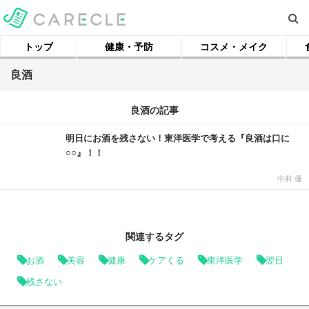
トップ
健康・予防
コスメ・メイク
良酒
良酒の記事
明日にお酒を残さない！東洋医学で考える『良酒は口に
○○』！！
中村 優
関連するタグ
お酒
美容
健康
ケアくる
東洋医学
翌日
残さない