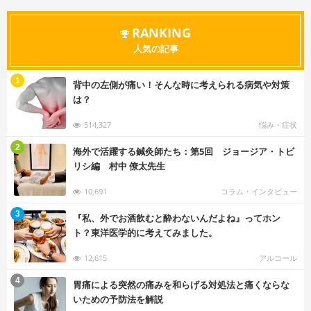
RANKING
人気の記事
む
1
背中の左側が痛い！そんな時に考えられる病気や対策
は？
514,327
悩み・症状
む
2
海外で活躍する鍼灸師たち：第5回 ジョージア・トビ
リシ編 村中 僚太先生
10,691
コラム・インタビュー
む
3
『私、外でお酒飲むと酔わないんだよね』ってホン
ト？東洋医学的に考えてみました。
12,615
アルコール
む
4
胃痛による突然の痛みを和らげる対処法と痛くならな
いための予防法を解説