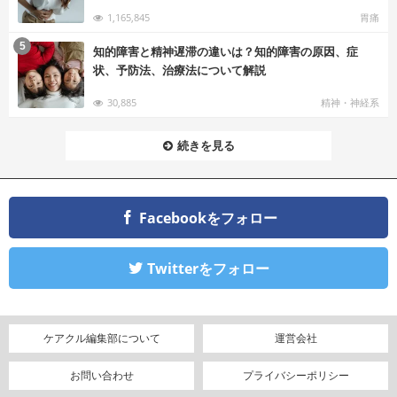
1,165,845
胃痛
む
5
知的障害と精神遅滞の違いは？知的障害の原因、症
状、予防法、治療法について解説
30,885
精神・神経系
続きを見る
Facebookをフォロー
Twitterをフォロー
ケアクル編集部について
運営会社
お問い合わせ
プライバシーポリシー