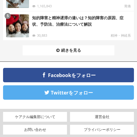
1,165,843
胃痛
む
5
知的障害と精神遅滞の違いは？知的障害の原因、症
状、予防法、治療法について解説
30,883
精神・神経系
続きを見る
Facebookをフォロー
Twitterをフォロー
ケアクル編集部について
運営会社
お問い合わせ
プライバシーポリシー