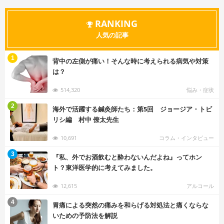
RANKING
人気の記事
む
1
背中の左側が痛い！そんな時に考えられる病気や対策
は？
514,320
悩み・症状
む
2
海外で活躍する鍼灸師たち：第5回 ジョージア・トビ
リシ編 村中 僚太先生
10,691
コラム・インタビュー
む
3
『私、外でお酒飲むと酔わないんだよね』ってホン
ト？東洋医学的に考えてみました。
12,615
アルコール
む
4
胃痛による突然の痛みを和らげる対処法と痛くならな
いための予防法を解説