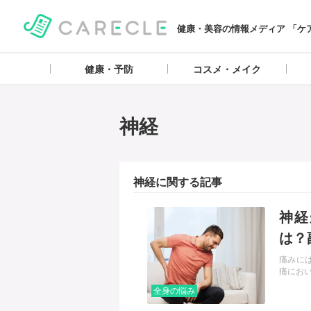
健康・美容の情報メディア 「ケ
健康・予防
コスメ・メイク
神経
神経に関する記事
記事を読む
神経
は？
痛みに
痛にお
全身の悩み