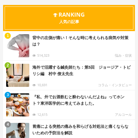
RANKING
人気の記事
む
1
背中の左側が痛い！そんな時に考えられる病気や対策
は？
514,323
悩み・症状
む
2
海外で活躍する鍼灸師たち：第5回 ジョージア・トビ
リシ編 村中 僚太先生
10,691
コラム・インタビュー
む
3
『私、外でお酒飲むと酔わないんだよね』ってホン
ト？東洋医学的に考えてみました。
12,615
アルコール
む
4
胃痛による突然の痛みを和らげる対処法と痛くならな
いための予防法を解説