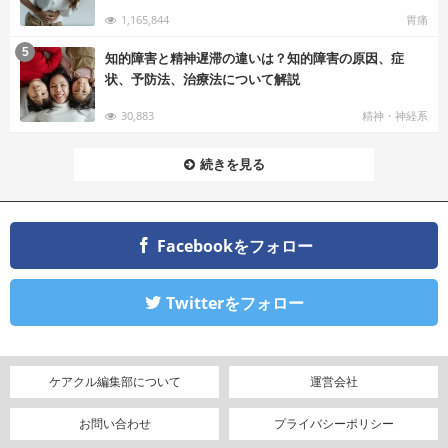
1,165,844
胃痛
む
5
知的障害と精神遅滞の違いは？知的障害の原因、症
状、予防法、治療法について解説
30,883
精神・神経系
続きを見る
Facebookをフォロー
Twitterをフォロー
ケアクル編集部について
運営会社
お問い合わせ
プライバシーポリシー