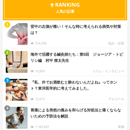
RANKING
人気の記事
む
1
背中の左側が痛い！そんな時に考えられる病気や対策
は？
514,338
悩み・症状
む
2
海外で活躍する鍼灸師たち：第5回 ジョージア・トビ
リシ編 村中 僚太先生
10,693
コラム・インタビュー
む
3
『私、外でお酒飲むと酔わないんだよね』ってホン
ト？東洋医学的に考えてみました。
12,615
アルコール
む
4
胃痛による突然の痛みを和らげる対処法と痛くならな
いための予防法を解説
1,165,847
胃痛