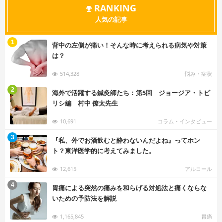
RANKING
人気の記事
む
1
背中の左側が痛い！そんな時に考えられる病気や対策
は？
514,328
悩み・症状
む
2
海外で活躍する鍼灸師たち：第5回 ジョージア・トビ
リシ編 村中 僚太先生
10,691
コラム・インタビュー
む
3
『私、外でお酒飲むと酔わないんだよね』ってホン
ト？東洋医学的に考えてみました。
12,615
アルコール
む
4
胃痛による突然の痛みを和らげる対処法と痛くならな
いための予防法を解説
1,165,845
胃痛