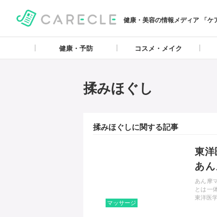
健康・美容の情報メディア 「ケ
健康・予防
コスメ・メイク
揉みほぐし
揉みほぐしに関する記事
記事を読む
東洋
あん
は？
あん摩
とは一
東洋医
マッサージ