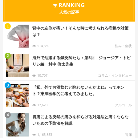
RANKING
人気の記事
む
1
背中の左側が痛い！そんな時に考えられる病気や対策
は？
514,389
悩み・症状
む
2
海外で活躍する鍼灸師たち：第5回 ジョージア・トビ
リシ編 村中 僚太先生
10,707
コラム・インタビュー
む
3
『私、外でお酒飲むと酔わないんだよね』ってホン
ト？東洋医学的に考えてみました。
12,620
アルコール
む
4
胃痛による突然の痛みを和らげる対処法と痛くならな
いための予防法を解説
1,165,853
胃痛