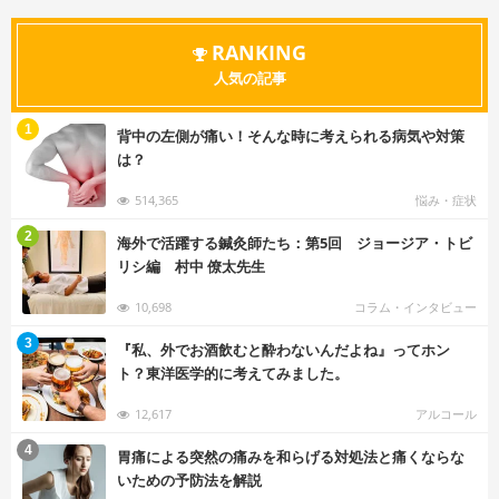
RANKING
人気の記事
む
1
背中の左側が痛い！そんな時に考えられる病気や対策
は？
514,365
悩み・症状
む
2
海外で活躍する鍼灸師たち：第5回 ジョージア・トビ
リシ編 村中 僚太先生
10,698
コラム・インタビュー
む
3
『私、外でお酒飲むと酔わないんだよね』ってホン
ト？東洋医学的に考えてみました。
12,617
アルコール
む
4
胃痛による突然の痛みを和らげる対処法と痛くならな
いための予防法を解説