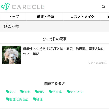
トップ
健康・予防
コスメ・メイク
ひこう性
ひこう性の記事
粃糠性(ひこう性)脱毛症とは～原因、治療薬、管理方法に
ついて解説
ケアクル編集部
関連するタグ
美容
健康
原因
治療薬
ケアクル
粃糠性脱毛症
管理