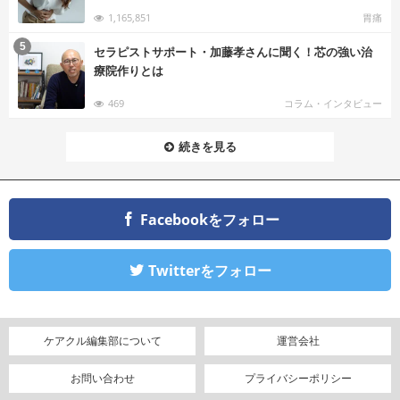
1,165,851
胃痛
む
5
セラピストサポート・加藤孝さんに聞く！芯の強い治
療院作りとは
469
コラム・インタビュー
続きを見る
Facebookをフォロー
Twitterをフォロー
ケアクル編集部について
運営会社
お問い合わせ
プライバシーポリシー