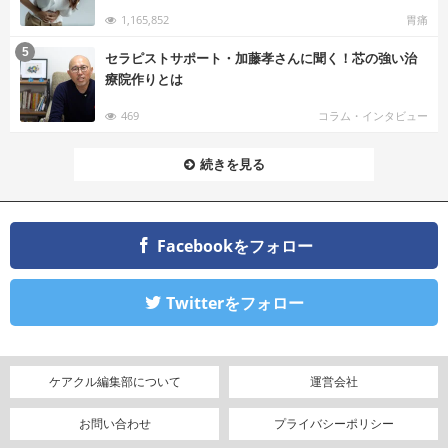
1,165,852
胃痛
む
5
セラピストサポート・加藤孝さんに聞く！芯の強い治
療院作りとは
469
コラム・インタビュー
続きを見る
Facebookをフォロー
Twitterをフォロー
ケアクル編集部について
運営会社
お問い合わせ
プライバシーポリシー