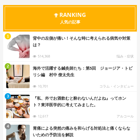
RANKING
人気の記事
む
1
背中の左側が痛い！そんな時に考えられる病気や対策
は？
514,368
悩み・症状
む
2
海外で活躍する鍼灸師たち：第5回 ジョージア・トビ
リシ編 村中 僚太先生
10,701
コラム・インタビュー
む
3
『私、外でお酒飲むと酔わないんだよね』ってホン
ト？東洋医学的に考えてみました。
12,617
アルコール
む
4
胃痛による突然の痛みを和らげる対処法と痛くならな
いための予防法を解説