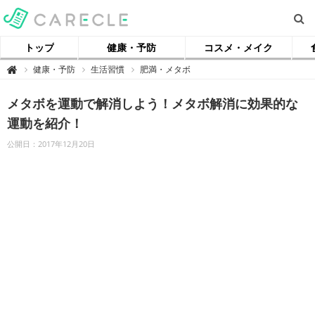
トップ
健康・予防
コスメ・メイク
【
健康・予防
生活習慣
肥満・メタボ

ケ
ア
ク
メタボを運動で解消しよう！メタボ解消に効果的な
ル
】
運動を紹介！
公開日：2017年12月20日