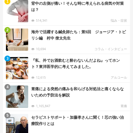
む
1
背中の左側が痛い！そんな時に考えられる病気や対策
は？
514,341
悩み・症状
む
2
海外で活躍する鍼灸師たち：第5回 ジョージア・トビ
リシ編 村中 僚太先生
10,694
コラム・インタビュー
む
3
『私、外でお酒飲むと酔わないんだよね』ってホン
ト？東洋医学的に考えてみました。
12,615
アルコール
む
4
胃痛による突然の痛みを和らげる対処法と痛くならな
いための予防法を解説
1,165,847
胃痛
む
5
セラピストサポート・加藤孝さんに聞く！芯の強い治
療院作りとは