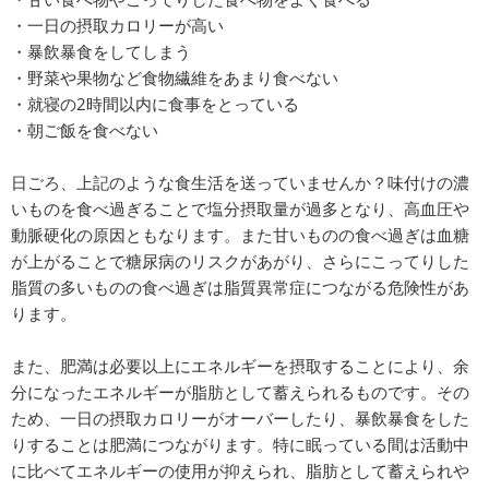
・一日の摂取カロリーが高い
・暴飲暴食をしてしまう
・野菜や果物など食物繊維をあまり食べない
・就寝の2時間以内に食事をとっている
・朝ご飯を食べない
日ごろ、上記のような食生活を送っていませんか？味付けの濃
いものを食べ過ぎることで塩分摂取量が過多となり、高血圧や
動脈硬化の原因ともなります。また甘いものの食べ過ぎは血糖
が上がることで糖尿病のリスクがあがり、さらにこってりした
脂質の多いものの食べ過ぎは脂質異常症につながる危険性があ
ります。
また、肥満は必要以上にエネルギーを摂取することにより、余
分になったエネルギーが脂肪として蓄えられるものです。その
ため、一日の摂取カロリーがオーバーしたり、暴飲暴食をした
りすることは肥満につながります。特に眠っている間は活動中
に比べてエネルギーの使用が抑えられ、脂肪として蓄えられや