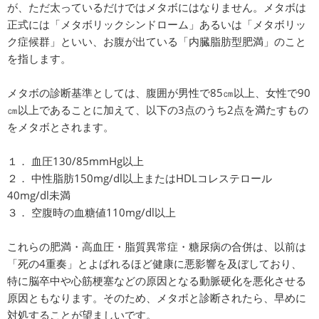
が、ただ太っているだけではメタボにはなりません。メタボは
正式には「メタボリックシンドローム」あるいは「メタボリッ
ク症候群」といい、お腹が出ている「内臓脂肪型肥満」のこと
を指します。
メタボの診断基準としては、腹囲が男性で85㎝以上、女性で90
㎝以上であることに加えて、以下の3点のうち2点を満たすもの
をメタボとされます。
１． 血圧130/85mmHg以上
２． 中性脂肪150mg/dl以上またはHDLコレステロール
40mg/dl未満
３． 空腹時の血糖値110mg/dl以上
これらの肥満・高血圧・脂質異常症・糖尿病の合併は、以前は
「死の4重奏」とよばれるほど健康に悪影響を及ぼしており、
特に脳卒中や心筋梗塞などの原因となる動脈硬化を悪化させる
原因ともなります。そのため、メタボと診断されたら、早めに
対処することが望ましいです。