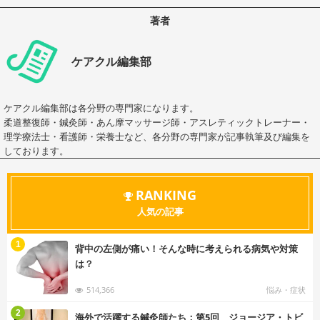
著者
ケアクル編集部
ケアクル編集部は各分野の専門家になります。
柔道整復師・鍼灸師・あん摩マッサージ師・アスレティックトレーナー・
理学療法士・看護師・栄養士など、各分野の専門家が記事執筆及び編集を
しております。
RANKING
人気の記事
む
1
背中の左側が痛い！そんな時に考えられる病気や対策
は？
514,366
悩み・症状
む
2
海外で活躍する鍼灸師たち：第5回 ジョージア・トビ