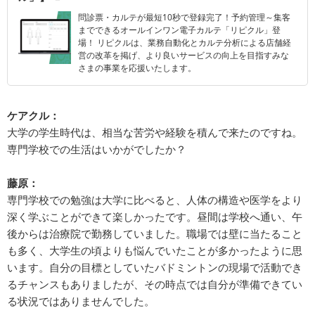
問診票・カルテが最短10秒で登録完了！予約管理～集客
までできるオールインワン電子カルテ「リピクル」登
場！ リピクルは、業務自動化とカルテ分析による店舗経
営の改革を掲げ、より良いサービスの向上を目指すみな
さまの事業を応援いたします。
ケアクル：
大学の学生時代は、相当な苦労や経験を積んで来たのですね。
専門学校での生活はいかがでしたか？
藤原：
専門学校での勉強は大学に比べると、人体の構造や医学をより
深く学ぶことができて楽しかったです。昼間は学校へ通い、午
後からは治療院で勤務していました。職場では壁に当たること
も多く、大学生の頃よりも悩んでいたことが多かったように思
います。自分の目標としていたバドミントンの現場で活動でき
るチャンスもありましたが、その時点では自分が準備できてい
る状況ではありませんでした。