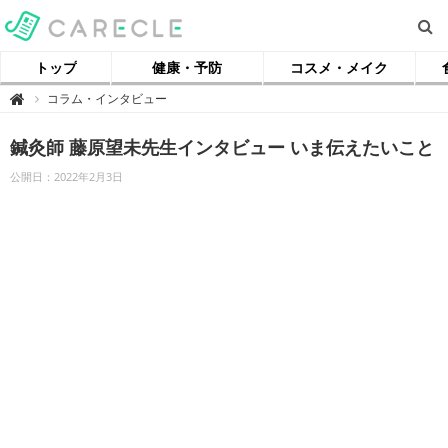
トップ
健康・予防
コスメ・メイク
【
コラム・インタビュー

ケ
ア
ク
鍼灸師 藤原望未先生インタビュー いま伝えたいこと
ル
】
公開日：2022年2月3日