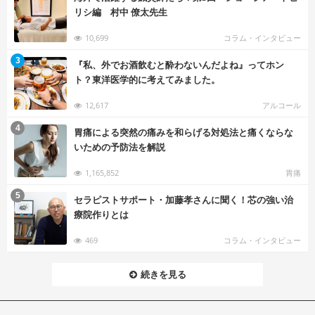
リシ編 村中 僚太先生
10,699
コラム・インタビュー
む
3
『私、外でお酒飲むと酔わないんだよね』ってホン
ト？東洋医学的に考えてみました。
12,617
アルコール
む
4
胃痛による突然の痛みを和らげる対処法と痛くならな
いための予防法を解説
1,165,852
胃痛
む
5
セラピストサポート・加藤孝さんに聞く！芯の強い治
療院作りとは
469
コラム・インタビュー
続きを見る