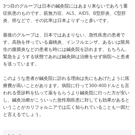
3つ目のグループは日本の鍼灸院にはあまり来ないであろう重
症疾患のものです。筋無力症、ALS、AIDS、B型肝炎、C型肝
炎、癌などで、その比率は日本よりずっと多いです。
最後のグループは、日本ではあまりない、急性疾患の患者で
す。高熱を伴っている扁桃炎、インフルエンザ、あるいは限局
生の腹膜炎などの患者も時には鍼灸院を訪れます。もちろん、
緊急をようする状態であれば鍼灸師は治療をせず病院へと患者
を送っています。
このような患者が鍼灸院に訪れる理由は先にもあげたように医
療費が高いことがあります。病院に行って300-400ドルとも言
われる受診料を払って薬をもらうより鍼灸院に行った方が安い
し、鍼灸治療がこういった急性期疾患に対しても効果があると
いうことがカリフォルニアでは広く知られていることも一因だ
と言えるでしょう。