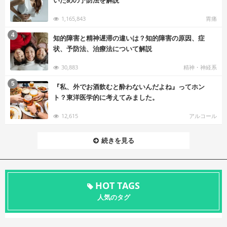
1,165,843
胃痛
む
4
知的障害と精神遅滞の違いは？知的障害の原因、症
状、予防法、治療法について解説
30,883
精神・神経系
む
5
『私、外でお酒飲むと酔わないんだよね』ってホン
ト？東洋医学的に考えてみました。
12,615
アルコール
続きを見る
HOT TAGS
人気のタグ