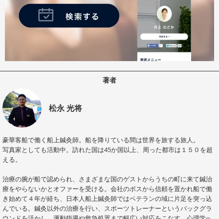
著者
松永 光将
豪華客船で働く船上鍼灸師。船を降りている間は世界を旅する旅人。
写真家としても活動中。訪れた国は45か国以上、周った都市は１５０を超
える。
治療の腕が船で認められ、さまざまな国のゲストからうちの町に来て鍼治
療をやらないかとオファーを受ける。会社のボスから信頼を置かれ船で働
き始めて４年が経ち、日本人船上鍼灸師ではベテランの域に片足を突っ込
んでいる。鍼灸以外の治療を行い、スポーツトレーナーというバックグラ
ウンドを活かし、運動指導や救急処置まで幅広い対応をこなす。心理学へ