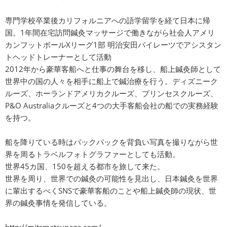
専門学校卒業後カリフォルニアへの語学留学を経て日本に帰
国。1年間在宅訪問鍼灸マッサージで働きながら社会人アメリ
カンフットボールXリーグ1部 明治安田パイレーツでアシスタン
トヘッドトレーナーとして活動
2012年から豪華客船へと仕事の舞台を移し、船上鍼灸師として
世界中の国の人々を相手に船上で鍼治療を行う。ディズニーク
ルーズ、ホーランドアメリカクルーズ、プリンセスクルーズ、
P&O Australiaクルーズと4つの大手客船会社の船での実務経験
を持つ。
船を降りている時はバックパックを背負い写真を撮りながら世
界を周るトラベルフォトグラファーとしても活動。
世界45カ国、150を超える都市を旅して来た。
世界を周り、世界での鍼灸の可能性を見出し、日本鍼灸を世界
に輩出するべくSNSで豪華客船のことや船上鍼灸師の現状、世
界の鍼灸事情を発信している。