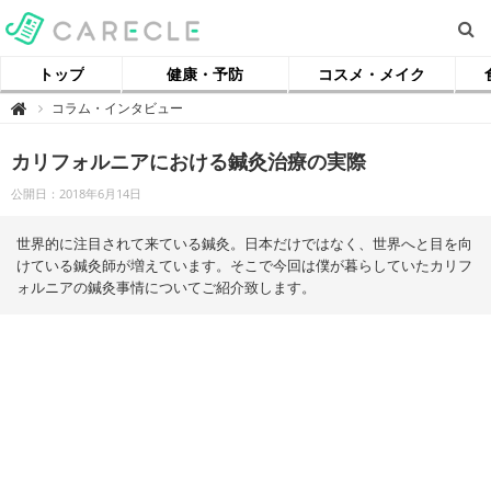
トップ
健康・予防
コスメ・メイク
【
コラム・インタビュー

ケ
ア
ク
カリフォルニアにおける鍼灸治療の実際
ル
】
公開日：2018年6月14日
世界的に注目されて来ている鍼灸。日本だけではなく、世界へと目を向
けている鍼灸師が増えています。そこで今回は僕が暮らしていたカリフ
ォルニアの鍼灸事情についてご紹介致します。