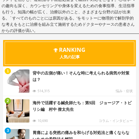
の趣向も深く、カウンセリングや身体を変えるための食事指導、生活指導
も行う。知識の幅が広く、治療以外のこと、さまざまな分野の話が出来
る。`すべてのものごとには原因がある。‘をモットーに物理的で解剖学的
な考えをもとに治療を組み立て施術するためドクターやナースの患者さん
からの評価が高い。
RANKING
人気の記事
む
1
背中の左側が痛い！そんな時に考えられる病気や対策
は？
514,315
悩み・症状
む
2
海外で活躍する鍼灸師たち：第5回 ジョージア・トビ
リシ編 村中 僚太先生
10,690
コラム・インタビュー
む
3
胃痛による突然の痛みを和らげる対処法と痛くならな
いための予防法を解説