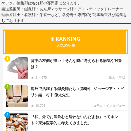
ケアクル編集部は各分野の専門家になります。
柔道整復師・鍼灸師・あん摩マッサージ師・アスレティックトレーナー・
理学療法士・看護師・栄養士など、各分野の専門家が記事執筆及び編集を
しております。
RANKING
人気の記事
む
1
背中の左側が痛い！そんな時に考えられる病気や対策
は？
514,375
悩み・症状
む
2
海外で活躍する鍼灸師たち：第5回 ジョージア・トビ
リシ編 村中 僚太先生
10,704
コラム・インタビュー
む
3
『私、外でお酒飲むと酔わないんだよね』ってホン
ト？東洋医学的に考えてみました。