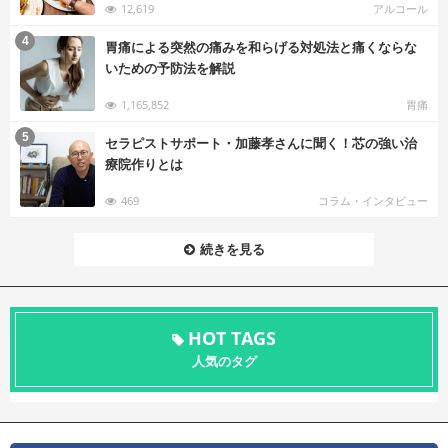
12,619
アルコール
む
4
胃痛による突然の痛みを和らげる対処法と痛くならな
いための予防法を解説
1,165,852
胃痛
む
5
セラピストサポート・加藤孝さんに聞く！芯の強い治
療院作りとは
469
コラム・インタビュー
続きを見る
HOT TAGS
人気のタグ