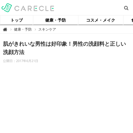
トップ
健康・予防
コスメ・メイク
【
健康・予防
スキンケア

ケ
ア
ク
肌がきれいな男性は好印象！男性の洗顔料と正しい
ル
】
洗顔方法
公開日：2017年6月21日