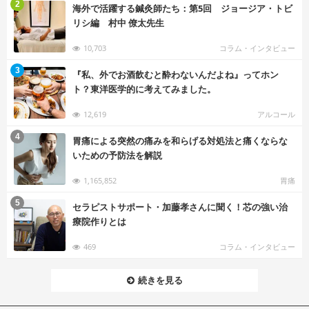
む
2
海外で活躍する鍼灸師たち：第5回 ジョージア・トビ
リシ編 村中 僚太先生
10,703
コラム・インタビュー
む
3
『私、外でお酒飲むと酔わないんだよね』ってホン
ト？東洋医学的に考えてみました。
12,619
アルコール
む
4
胃痛による突然の痛みを和らげる対処法と痛くならな
いための予防法を解説
1,165,852
胃痛
む
5
セラピストサポート・加藤孝さんに聞く！芯の強い治
療院作りとは
469
コラム・インタビュー
続きを見る