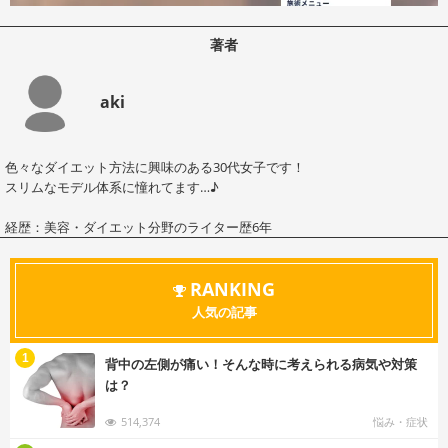
著者
aki
色々なダイエット方法に興味のある30代女子です！
スリムなモデル体系に憧れてます…♪
経歴：美容・ダイエット分野のライター歴6年
RANKING
人気の記事
む
1
背中の左側が痛い！そんな時に考えられる病気や対策
は？
514,374
悩み・症状