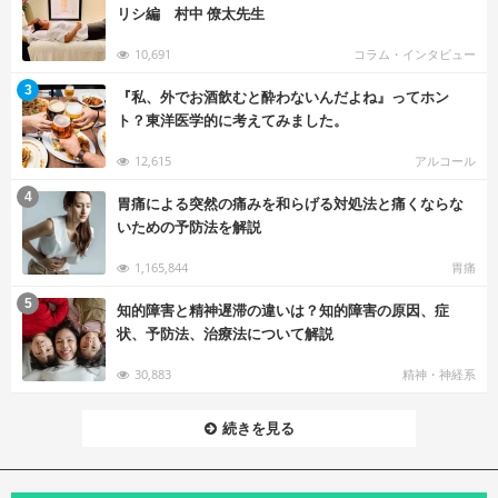
リシ編 村中 僚太先生
10,691
コラム・インタビュー
む
3
『私、外でお酒飲むと酔わないんだよね』ってホン
ト？東洋医学的に考えてみました。
12,615
アルコール
む
4
胃痛による突然の痛みを和らげる対処法と痛くならな
いための予防法を解説
1,165,844
胃痛
む
5
知的障害と精神遅滞の違いは？知的障害の原因、症
状、予防法、治療法について解説
30,883
精神・神経系
続きを見る