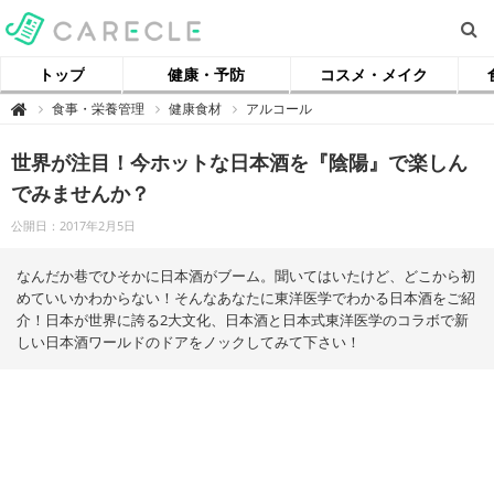
トップ
健康・予防
コスメ・メイク
【
食事・栄養管理
健康食材
アルコール

ケ
ア
ク
世界が注目！今ホットな日本酒を『陰陽』で楽しん
ル
】
でみませんか？
公開日：2017年2月5日
なんだか巷でひそかに日本酒がブーム。聞いてはいたけど、どこから初
めていいかわからない！そんなあなたに東洋医学でわかる日本酒をご紹
介！日本が世界に誇る2大文化、日本酒と日本式東洋医学のコラボで新
しい日本酒ワールドのドアをノックしてみて下さい！