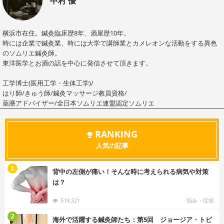
中村 優
横浜市在住。鍼灸臨床歴8年、酒屋歴10年。
時には企業で鍼灸業、時には大学で講師業とカメレオンな活動をする異色
のソムリエ鍼灸師。
東洋医学とお酒の話を中心に発信させて頂きます。
工学博士(医用工学・生体工学)/
はり師/きゅう師/鍼灸マッサージ教員資格/
薬膳アドバイザー/全日本ソムリエ連盟認定ソムリエ
RANKING
人気の記事
む
1
背中の左側が痛い！そんな時に考えられる病気や対策
は？
514,321
悩み・症状
む
2
海外で活躍する鍼灸師たち：第5回 ジョージア・トビ