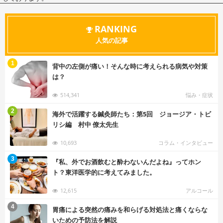
RANKING
人気の記事
む
1
背中の左側が痛い！そんな時に考えられる病気や対策
は？
514,341
悩み・症状
む
2
海外で活躍する鍼灸師たち：第5回 ジョージア・トビ
リシ編 村中 僚太先生
10,693
コラム・インタビュー
む
3
『私、外でお酒飲むと酔わないんだよね』ってホン
ト？東洋医学的に考えてみました。
12,615
アルコール
む
4
胃痛による突然の痛みを和らげる対処法と痛くならな
いための予防法を解説