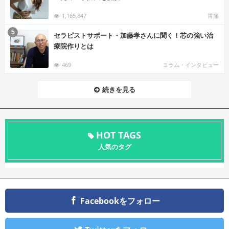
1,165,847
胃痛
む
5
セラピストサポート・加藤孝さんに聞く！芯の強い治
療院作りとは
469
コラム・インタビュー
続きを見る
HOT TAGS
人気のタグ
Facebookをフォロー