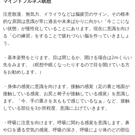
マインドフルネス瞑想
注意散漫、無気力、イライラなどは脳疲労のサイン。その根本
的な原因は意識が常に過去や未来ばかりに向かい「今ここにな
い状態」が慢性化していることにあります。現在に意識を向け
る「心の練習」をすることで疲れづらい脳を作っていきましょ
う。
・基本姿勢をとります。目は閉じるか、開ける場合は2mくらい
先をみます。（瞑想中眠くなったりするので目を開けている方
をお勧めします。）
・身体の感覚に意識を向けます。接触の感覚（足の裏と地面が
接触している感覚、お尻と椅子が接触している感覚）を意識し
ます。「今、手の重さを太ももで感じているなぁ」など、接触
している部位を3か所程度、意識に上げていきます。
・呼吸に注意を向けます。呼吸に関わる感覚を意識します。鼻
や口を通る空気の感覚、呼吸の深さ、呼吸により体のどの部位