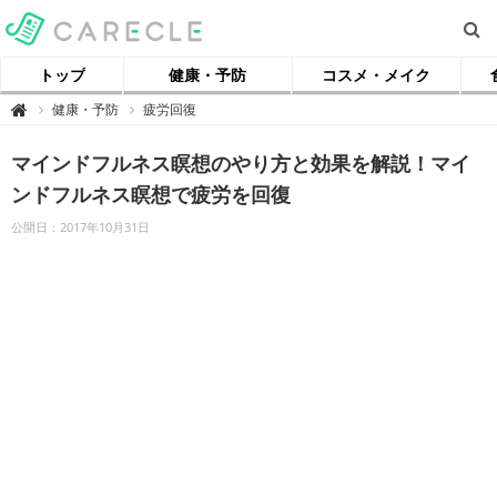
トップ
健康・予防
コスメ・メイク
【
健康・予防
疲労回復

ケ
ア
ク
マインドフルネス瞑想のやり方と効果を解説！マイ
ル
】
ンドフルネス瞑想で疲労を回復
公開日：2017年10月31日