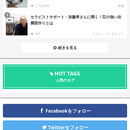
1,165,849
胃痛
む
5
セラピストサポート・加藤孝さんに聞く！芯の強い治
療院作りとは
469
コラム・インタビュー
続きを見る
HOT TAGS
人気のタグ
Facebookをフォロー
Twitterをフォロー