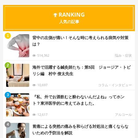
RANKING
人気の記事
む
1
背中の左側が痛い！そんな時に考えられる病気や対策
は？
514,362
悩み・症状
む
2
海外で活躍する鍼灸師たち：第5回 ジョージア・トビ
リシ編 村中 僚太先生
10,697
コラム・インタビュー
む
3
『私、外でお酒飲むと酔わないんだよね』ってホン
ト？東洋医学的に考えてみました。
12,617
アルコール
む
4
胃痛による突然の痛みを和らげる対処法と痛くならな
いための予防法を解説