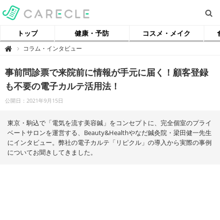
トップ
健康・予防
コスメ・メイク
【
コラム・インタビュー

ケ
ア
ク
事前問診票で来院前に情報が手元に届く！顧客登録
ル
】
も不要の電子カルテ活用法！
公開日：2021年9月15日
東京・駒込で「電気を流す美容鍼」をコンセプトに、完全個室のプライ
ベートサロンを運営する、Beauty&Healthやなだ鍼灸院・梁田健一先生
にインタビュー。弊社の電子カルテ「リピクル」の導入から実際の事例
についてお聞きしてきました。