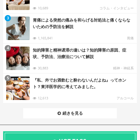
10,689
コラム・インタビュー
む
3
胃痛による突然の痛みを和らげる対処法と痛くならな
いための予防法を解説
1,165,841
胃痛
む
4
知的障害と精神遅滞の違いは？知的障害の原因、症
状、予防法、治療法について解説
30,883
精神・神経系
む
5
『私、外でお酒飲むと酔わないんだよね』ってホン
ト？東洋医学的に考えてみました。
12,613
アルコール
続きを見る