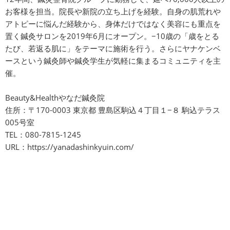
お客様を担当。院長や新院の立ち上げを経験。自身の肌荒れや
アトピーに悩んだ経験から、身体だけではなく美容にも重点を
置く鍼灸サロンを2019年6月にオープン。−10歳の「歳をとる
たび、若返る肌に」をテーマに施術を行う。さらにヤナケンベ
ースという鍼灸師や鍼灸学生が気軽に集まるコミュニティを主
催。
Beauty&Healthやなだ鍼灸院
住所：〒170-0003 東京都 豊島区駒込４丁目１−８ 駒込テラス
005号室
TEL：080-7815-1245
URL：
https://yanadashinkyuin.com/