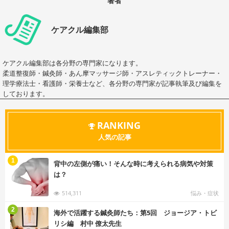
著者
ケアクル編集部
ケアクル編集部は各分野の専門家になります。
柔道整復師・鍼灸師・あん摩マッサージ師・アスレティックトレーナー・
理学療法士・看護師・栄養士など、各分野の専門家が記事執筆及び編集を
しております。
RANKING
人気の記事
む
1
背中の左側が痛い！そんな時に考えられる病気や対策
は？
514,311
悩み・症状
む
2
海外で活躍する鍼灸師たち：第5回 ジョージア・トビ
リシ編 村中 僚太先生