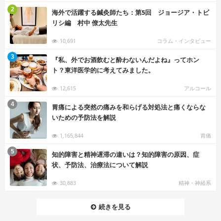
む
2
海外で活躍する鍼灸師たち：第5回 ジョージア・トビ
リシ編 村中 僚太先生
10,691
コラム・インタビュー
む
3
『私、外でお酒飲むと酔わないんだよね』ってホン
ト？東洋医学的に考えてみました。
12,615
アルコール
む
4
胃痛による突然の痛みを和らげる対処法と痛くならな
いための予防法を解説
1,165,844
胃痛
む
5
知的障害と精神遅滞の違いは？知的障害の原因、症
状、予防法、治療法について解説
30,883
精神・神経系
続きを見る