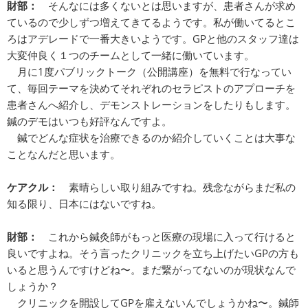
財部：
そんなには多くないとは思いますが、患者さんが求め
ているので少しずつ増えてきてるようです。私が働いてるとこ
ろはアデレードで一番大きいようです。GPと他のスタッフ達は
大変仲良く１つのチームとして一緒に働いています。
月に1度パブリックトーク（公開講座）を無料で行なってい
て、毎回テーマを決めてそれぞれのセラピストのアプローチを
患者さんへ紹介し、デモンストレーションをしたりもします。
鍼のデモはいつも好評なんですよ。
鍼でどんな症状を治療できるのか紹介していくことは大事な
ことなんだと思います。
ケアクル：
素晴らしい取り組みですね。残念ながらまだ私の
知る限り、日本にはないですね。
財部：
これから鍼灸師がもっと医療の現場に入って行けると
良いですよね。そう言ったクリニックを立ち上げたいGPの方も
いると思うんですけどね〜。まだ繋がってないのが現状なんで
しょうか？
クリニックを開設してGPを雇えないんでしょうかね〜。鍼師