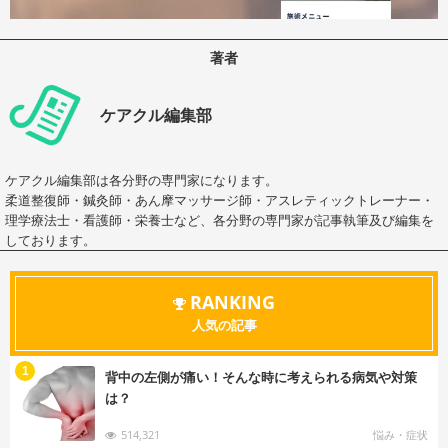
著者
ケアクル編集部
ケアクル編集部は各分野の専門家になります。
柔道整復師・鍼灸師・あん摩マッサージ師・アスレティックトレーナー・
理学療法士・看護師・栄養士など、各分野の専門家が記事執筆及び編集を
しております。
RANKING
人気の記事
む
1
背中の左側が痛い！そんな時に考えられる病気や対策
は？
514,321
悩み・症状