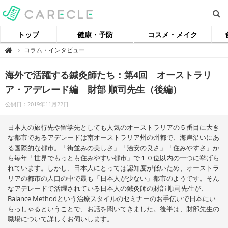
トップ
健康・予防
コスメ・メイク
【
コラム・インタビュー

ケ
ア
ク
海外で活躍する鍼灸師たち：第4回 オーストラリ
ル
】
ア・アデレード編 財部 順司先生（後編）
公開日：2019年11月22日
日本人の旅行先や留学先としても人気のオーストラリアの５番目に大き
な都市であるアデレードは南オーストラリア州の州都で、海岸沿いにあ
る国際的な都市。「街並みの美しさ」「治安の良さ」「住みやすさ」か
ら毎年「世界でもっとも住みやすい都市」で１０位以内の一つに挙げら
れています。しかし、日本人にとっては認知度が低いため、オーストラ
リアの都市の人口の中で最も「日本人が少ない」都市のようです。そん
なアデレードで活躍されている日本人の鍼灸師の財部 順司先生が、
Balance Methodという治療スタイルのセミナーのお手伝いで日本にい
らっしゃるということで、お話を聞いてきました。後半は、財部先生の
職場について詳しくお伺いします。