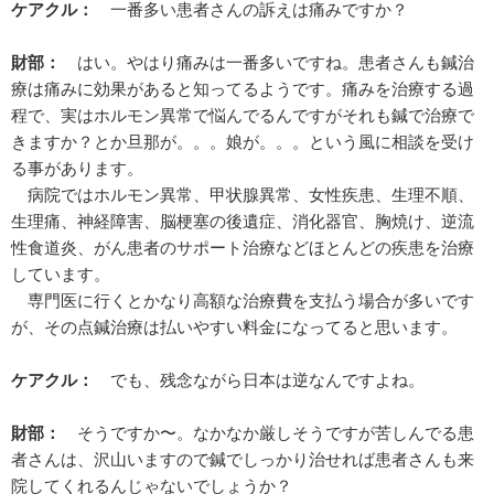
ケアクル：
一番多い患者さんの訴えは痛みですか？
財部：
はい。やはり痛みは一番多いですね。患者さんも鍼治
療は痛みに効果があると知ってるようです。痛みを治療する過
程で、実はホルモン異常で悩んでるんですがそれも鍼で治療で
きますか？とか旦那が。。。娘が。。。という風に相談を受け
る事があります。
病院ではホルモン異常、甲状腺異常、女性疾患、生理不順、
生理痛、神経障害、脳梗塞の後遺症、消化器官、胸焼け、逆流
性食道炎、がん患者のサポート治療などほとんどの疾患を治療
しています。
専門医に行くとかなり高額な治療費を支払う場合が多いです
が、その点鍼治療は払いやすい料金になってると思います。
ケアクル：
でも、残念ながら日本は逆なんですよね。
財部：
そうですか〜。なかなか厳しそうですが苦しんでる患
者さんは、沢山いますので鍼でしっかり治せれば患者さんも来
院してくれるんじゃないでしょうか？