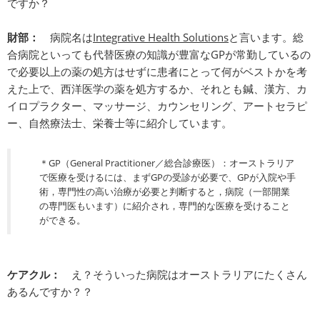
ですか？
財部：
病院名は
Integrative Health Solutions
と言います。総
合病院といっても代替医療の知識が豊富なGPが常勤しているの
で必要以上の薬の処方はせずに患者にとって何がベストかを考
えた上で、西洋医学の薬を処方するか、それとも鍼、漢方、カ
イロプラクター、マッサージ、カウンセリング、アートセラピ
ー、自然療法士、栄養士等に紹介しています。
＊GP（General Practitioner／総合診療医）：オーストラリア
で医療を受けるには、まずGPの受診が必要で、GPが入院や手
術，専門性の高い治療が必要と判断すると，病院（一部開業
の専門医もいます）に紹介され，専門的な医療を受けること
ができる。
ケアクル：
え？そういった病院はオーストラリアにたくさん
あるんですか？？