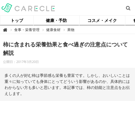
トップ
健康・予防
コスメ・メイク
【
食事・栄養管理
健康食材
果物

ケ
ア
ク
柿に含まれる栄養効果と食べ過ぎの注意点について
ル
】
解説
公開日：2017年3月20日
多くの人が好む柿は季節感も栄養も豊富です。しかし、おいしいことは
重々に知っていても身体にとってどういう影響があるのか、具体的には
わからない方も多いと思います。本記事では、柿の効能と注意点をお伝
えします。