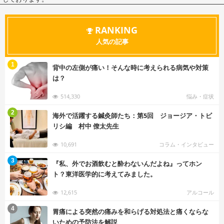
RANKING
人気の記事
む
1
背中の左側が痛い！そんな時に考えられる病気や対策
は？
514,330
悩み・症状
む
2
海外で活躍する鍼灸師たち：第5回 ジョージア・トビ
リシ編 村中 僚太先生
10,691
コラム・インタビュー
む
3
『私、外でお酒飲むと酔わないんだよね』ってホン
ト？東洋医学的に考えてみました。
12,615
アルコール
む
4
胃痛による突然の痛みを和らげる対処法と痛くならな
いための予防法を解説