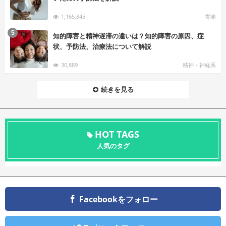
1,165,845
胃痛
む
5
知的障害と精神遅滞の違いは？知的障害の原因、症
状、予防法、治療法について解説
30,889
精神・神経系
続きを見る
HOT TAGS
人気のタグ
Facebookをフォロー