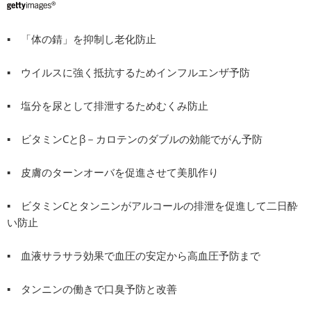
▪ 「体の錆」を抑制し老化防止
▪ ウイルスに強く抵抗するためインフルエンザ予防
▪ 塩分を尿として排泄するためむくみ防止
▪ ビタミンCとβ－カロテンのダブルの効能でがん予防
▪ 皮膚のターンオーバを促進させて美肌作り
▪ ビタミンCとタンニンがアルコールの排泄を促進して二日酔
い防止
▪ 血液サラサラ効果で血圧の安定から高血圧予防まで
▪ タンニンの働きで口臭予防と改善